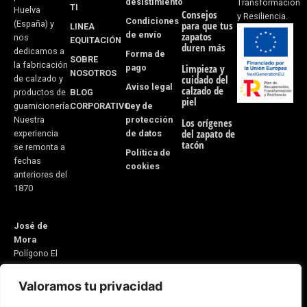
desistimiento
f
Transformación
TI
Huelva
Consejos
y Resiliencia.
Condiciones
(España) y
para que tus
LINEA
de envío
zapatos
nos
EQUITACIÓN
duren más
dedicamos a
Forma de
SOBRE
la fabricación
pago
Limpieza y
NOSOTROS
cuidado del
de calzado y
Aviso legal
calzado de
BLOG
productos de
piel
CORPORATIVO
Ley de
guarnicionería.
protección
Nuestra
Los orígenes
del zapato de
de datos
experiencia
tacón
se remonta a
Política de
fechas
cookies
anteriores del
1870
José de
Mora
Polígono El
Monete Nave
31
Valoramos tu privacidad
21600