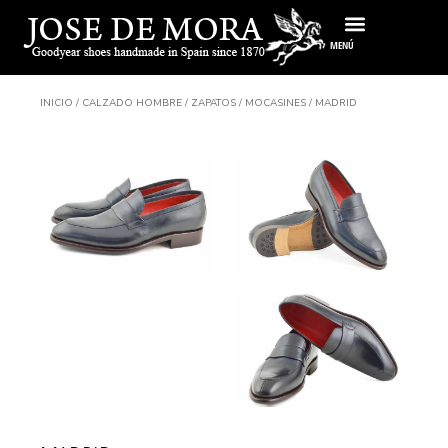
Ir
al
MENÚ
contenido
INICIO
/
CALZADO HOMBRE
/
ZAPATOS
/
MOCASINES
/ MADRID