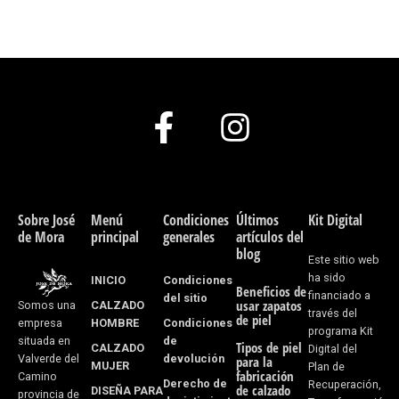
F
I
a
n
c
s
e
t
Sobre José
Menú
Condiciones
Últimos
Kit Digital
de Mora
principal
generales
artículos del
b
a
blog
Este sitio web
o
g
ha sido
INICIO
Condiciones
Beneficios de
financiado a
del sitio
usar zapatos
CALZADO
Somos una
o
r
través del
de piel
HOMBRE
Condiciones
empresa
programa Kit
k
a
de
situada en
Tipos de piel
CALZADO
Digital del
devolución
Valverde del
para la
MUJER
Plan de
-
m
fabricación
Camino
Derecho de
Recuperación,
de calzado
DISEÑA PARA
provincia de