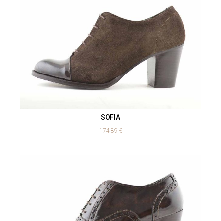
SOFIA
174,89
€