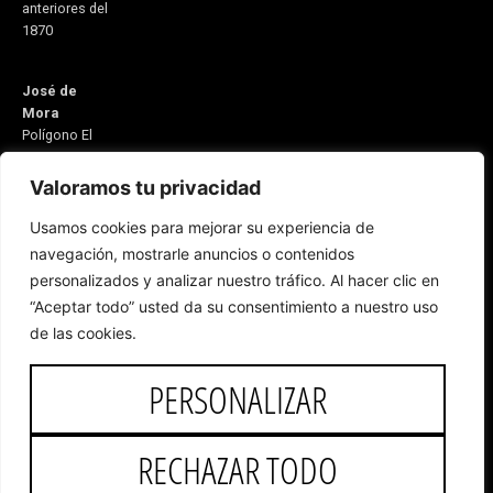
anteriores del
1870
José de
Mora
Polígono El
Monete Nave
31
Valoramos tu privacidad
21600
Usamos cookies para mejorar su experiencia de
Valverde del
navegación, mostrarle anuncios o contenidos
Camino
personalizados y analizar nuestro tráfico. Al hacer clic en
Huelva,
“Aceptar todo” usted da su consentimiento a nuestro uso
España
Email:
de las cookies.
5v@equitacionvalverde.com
Atención al
PERSONALIZAR
cliente:
959
553 546
RECHAZAR TODO