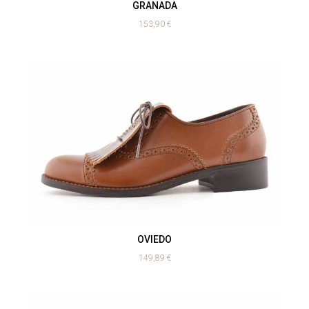
GRANADA
153,90
€
OVIEDO
149,89
€