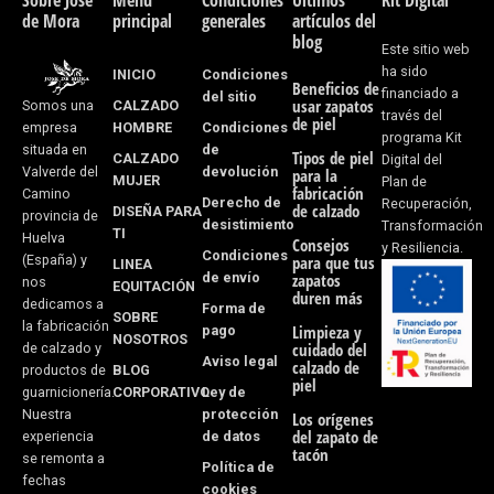
e
t
Sobre José
Menú
Condiciones
Últimos
Kit Digital
de Mora
principal
generales
artículos del
b
a
blog
Este sitio web
o
g
ha sido
INICIO
Condiciones
Beneficios de
financiado a
del sitio
usar zapatos
CALZADO
Somos una
o
r
través del
de piel
HOMBRE
Condiciones
empresa
programa Kit
k
a
de
situada en
Tipos de piel
CALZADO
Digital del
devolución
Valverde del
para la
MUJER
Plan de
-
m
fabricación
Camino
Derecho de
Recuperación,
de calzado
DISEÑA PARA
provincia de
desistimiento
f
Transformación
TI
Huelva
Consejos
y Resiliencia.
Condiciones
(España) y
para que tus
LINEA
de envío
zapatos
nos
EQUITACIÓN
duren más
dedicamos a
Forma de
SOBRE
la fabricación
pago
Limpieza y
NOSOTROS
cuidado del
de calzado y
Aviso legal
calzado de
BLOG
productos de
piel
CORPORATIVO
Ley de
guarnicionería.
protección
Nuestra
Los orígenes
del zapato de
de datos
experiencia
tacón
se remonta a
Política de
fechas
cookies