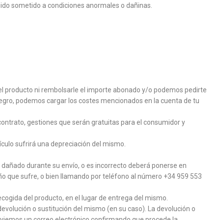
sido sometido a condiciones anormales o dañinas.
r el producto ni rembolsarle el importe abonado y/o podemos pedirte
eintegro, podemos cargar los costes mencionados en la cuenta de tu
 contrato, gestiones que serán gratuitas para el consumidor y
tículo sufrirá una depreciación del mismo.
o dañado durante su envío, o es incorrecto deberá ponerse en
ño que sufre, o bien llamando por teléfono al número +34 959 553
cogida del producto, en el lugar de entrega del mismo.
volución o sustitución del mismo (en su caso). La devolución o
e enviemos un correo electrónico confirmando que procede la