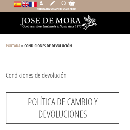
Carrito
Ir
CARRO
CUENTA
REGISTRARSE
BUSCAR
al
contenido
PORTADA
»
CONDICIONES DE DEVOLUCIÓN
Condiciones de devolución
POLÍTICA DE CAMBIO Y
DEVOLUCIONES