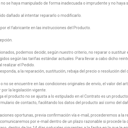
te, no se haya manipulado de forma inadecuada o imprudente y no haya 
do dañado al intentar repararlo o modificarlo.
 por el fabricante en las instrucciones del Producto.
epción.
onados, podemos decidir, según nuestro criterio, no reparar o sustitui
surgidos según las tarifas estándar actuales. Para llevar a cabo dicho r
l realizar el Pedido.
ponda, a la reparación, sustitución, rebaja del precio o resolución del
 no se encuentre en las condiciones originales de envío, el valor del ar
por la legislación vigente.
 el producto no se ajusta a lo estipulado en el Contrato es un product
ulario de contacto, facilitando los datos del producto así como del da
ciones oportunas, previa confirmación vía e-mail, procederemos a la re
omunicaremos por e-mail dentro de un plazo razonable si procede la de
r caso, dentro de los 14 días naturales siguientes a la fecha en la que l