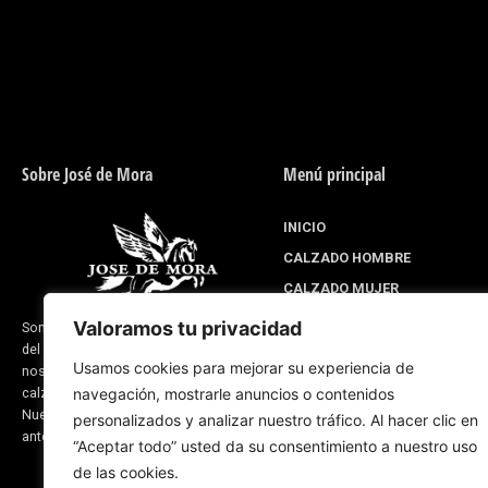
Sobre José de Mora
Menú principal
INICIO
CALZADO HOMBRE
CALZADO MUJER
DISEÑA PARA TI
Valoramos tu privacidad
Somos una empresa situada en Valverde
del Camino provincia de Huelva (España) y
LINEA EQUITACIÓN
Usamos cookies para mejorar su experiencia de
nos dedicamos a la fabricación de
SOBRE NOSOTROS
calzado y productos de guarnicionería.
navegación, mostrarle anuncios o contenidos
BLOG CORPORATIVO
Nuestra experiencia se remonta a fechas
personalizados y analizar nuestro tráfico. Al hacer clic en
anteriores del 1870
“Aceptar todo” usted da su consentimiento a nuestro uso
de las cookies.