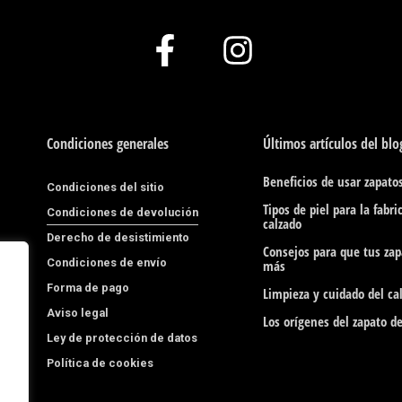
F
I
a
n
c
s
e
t
Condiciones generales
Últimos artículos del blo
b
a
Beneficios de usar zapatos
Condiciones del sitio
o
g
Tipos de piel para la fabri
Condiciones de devolución
calzado
o
r
Derecho de desistimiento
Consejos para que tus za
Condiciones de envío
k
a
más
Forma de pago
Limpieza y cuidado del cal
-
m
Aviso legal
Los orígenes del zapato d
f
Ley de protección de datos
Política de cookies