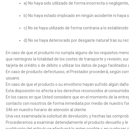
a) No haya sido utilizado de forma incorrecta o negligen
b) No haya estado implicado en ningún accidente ni haya si
c) No se haya utilizado de forma contraria a lo establecido
d) No se haya deteriorado por desgaste natural tras su rec
En caso de que el producto no cumpla alguno de los requisitos menci
que reintegres la totalidad de los costes de transporte y revisión, 
tarjeta de crédito o de débito o utilizar los datos de pago facilitados a
En caso de producto defectuoso, el Prestador procederá, según corres
usuario.
En caso de que el producto o su envoltorio hayan sufrido algún daño o
Esta disposición no afecta a los derechos reconocidos al consumidor 
En los casos en que Usted considere que en el momento de la entrega
contacto con nosotros de forma inmediata por medio de nuestro form
546 en nuestro horario de atención al cliente.
Una vez examinada la solicitud de devolución, y hechas las comproba
Procederemos a examinar detenidamente el producto devuelto y le c
sustitución del artículo se efectuará lo antes posible y, en cualquie