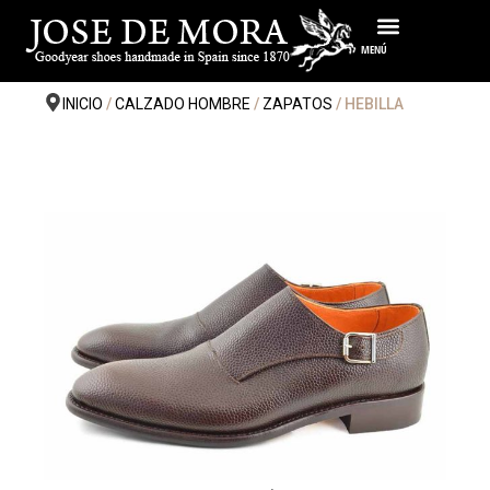
Ir
al
MENÚ
contenido
INICIO
/
CALZADO HOMBRE
/
ZAPATOS
/ HEBILLA