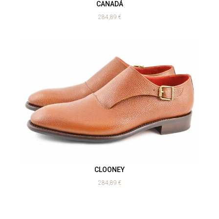
CANADÁ
284,89
€
CLOONEY
284,89
€