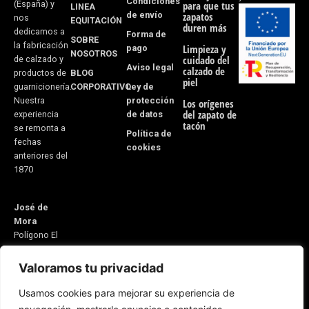
Condiciones
(España) y
para que tus
LINEA
de envío
zapatos
nos
EQUITACIÓN
duren más
dedicamos a
Forma de
SOBRE
la fabricación
pago
Limpieza y
NOSOTROS
cuidado del
de calzado y
Aviso legal
calzado de
BLOG
productos de
piel
CORPORATIVO
Ley de
guarnicionería.
protección
Nuestra
Los orígenes
del zapato de
de datos
experiencia
tacón
se remonta a
Política de
fechas
cookies
anteriores del
1870
José de
Mora
Polígono El
Monete Nave
31
Valoramos tu privacidad
21600
Usamos cookies para mejorar su experiencia de
Valverde del