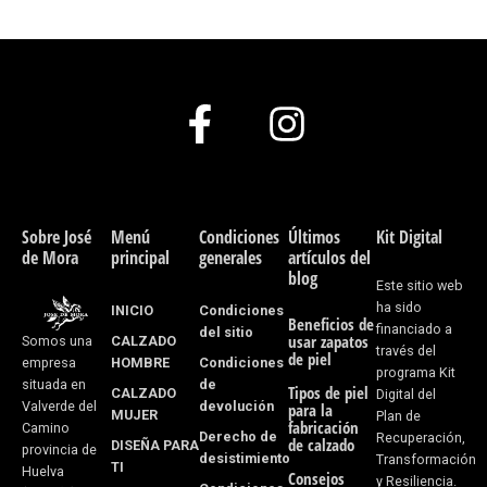
F
I
a
n
c
s
e
t
Sobre José
Menú
Condiciones
Últimos
Kit Digital
de Mora
principal
generales
artículos del
b
a
blog
Este sitio web
o
g
ha sido
INICIO
Condiciones
Beneficios de
financiado a
del sitio
usar zapatos
CALZADO
Somos una
o
r
través del
de piel
HOMBRE
Condiciones
empresa
programa Kit
k
a
de
situada en
Tipos de piel
CALZADO
Digital del
devolución
Valverde del
para la
MUJER
Plan de
-
m
fabricación
Camino
Derecho de
Recuperación,
de calzado
DISEÑA PARA
provincia de
desistimiento
f
Transformación
TI
Huelva
Consejos
y Resiliencia.