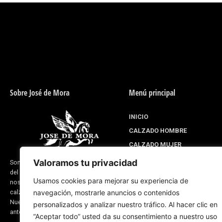
Sobre José de Mora
Menú principal
INICIO
CALZADO HOMBRE
CALZADO MUJER
DISEÑA PARA TI
Valoramos tu privacidad
Somos una empresa situada en Valverde
del Camino provincia de Huelva (España) y
LINEA EQUITACIÓN
Usamos cookies para mejorar su experiencia de
nos dedicamos a la fabricación de
SOBRE NOSOTROS
navegación, mostrarle anuncios o contenidos
calzado y productos de guarnicionería.
BLOG CORPORATIVO
Nuestra experiencia se remonta a fechas
personalizados y analizar nuestro tráfico. Al hacer clic en
anteriores del 1870
“Aceptar todo” usted da su consentimiento a nuestro uso