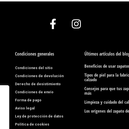
F
I
a
n
c
s
e
t
Condiciones generales
Últimos artículos del blo
b
a
Beneficios de usar zapatos
Condiciones del sitio
o
g
Tipos de piel para la fabri
Condiciones de devolución
calzado
o
r
Derecho de desistimiento
Consejos para que tus za
Condiciones de envío
k
a
más
Forma de pago
Limpieza y cuidado del cal
-
m
Aviso legal
Los orígenes del zapato d
f
Ley de protección de datos
Política de cookies