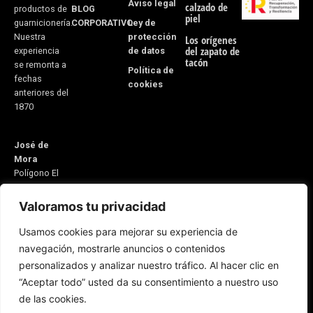
Aviso legal
calzado de
BLOG
productos de
piel
CORPORATIVO
Ley de
guarnicionería.
protección
Nuestra
Los orígenes
del zapato de
de datos
experiencia
tacón
se remonta a
Política de
fechas
cookies
anteriores del
1870
José de
Mora
Polígono El
Monete Nave
31
Valoramos tu privacidad
21600
Usamos cookies para mejorar su experiencia de
Valverde del
navegación, mostrarle anuncios o contenidos
Camino
personalizados y analizar nuestro tráfico. Al hacer clic en
Huelva,
España
“Aceptar todo” usted da su consentimiento a nuestro uso
Email:
de las cookies.
5v@equitacionvalverde.com