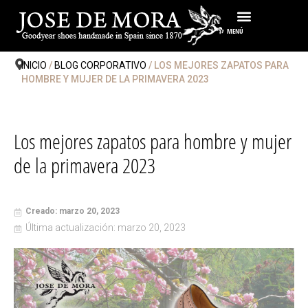
Ir
al
MENÚ
contenido
INICIO
/
BLOG CORPORATIVO
/ LOS MEJORES ZAPATOS PARA
HOMBRE Y MUJER DE LA PRIMAVERA 2023
Los mejores zapatos para hombre y mujer
de la primavera 2023
Creado: marzo 20, 2023
Última actualización: marzo 20, 2023