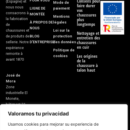
POUR VOUS
Conseils pour
(Espagne) et
Mode de
faire durer
nous nous
LIGNE DE
paiement
vos
consacrons à
MONTÉE
chaussures
Mentions
la fabrication
plus
À PROPOS DE
légales
longtemps
de
NOUS
Loi sur la
chaussures et
Nettoyage et
BLOG
protection
de produits de
entretien des
D'ENTREPRISE
des données
chaussures
sellerie. Notre
en cuir
expérience
Politique de
remonte à
Les origines
cookies
avant 1870
de la
chaussure à
talon haut
José de
Mora
Zone
industrielle El
Monete,
bâtiment 31
Valoramos tu privacidad
21600
Valverde del
Usamos cookies para mejorar su experiencia de
Camino