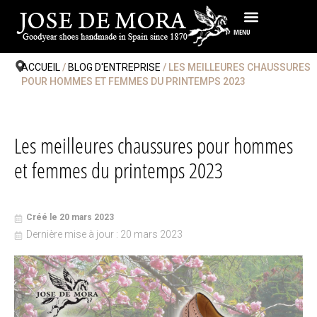
Passer
au
MENU
contenu
ACCUEIL
/
BLOG D'ENTREPRISE
/ LES MEILLEURES CHAUSSURES
POUR HOMMES ET FEMMES DU PRINTEMPS 2023
Les meilleures chaussures pour hommes
et femmes du printemps 2023
Créé le 20 mars 2023
Dernière mise à jour : 20 mars 2023