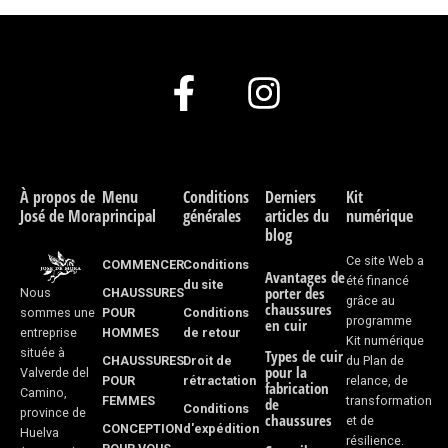
F
I
a
n
c
s
e
t
À propos de
Menu
Conditions
Derniers
Kit
José de Mora
principal
générales
articles du
numérique
b
a
blog
o
g
Ce site Web a
COMMENCER
Conditions
Avantages de
été financé
du site
porter des
CHAUSSURES
Nous
o
r
grâce au
chaussures
POUR
Conditions
sommes une
programme
en cuir
k
a
HOMMES
de retour
entreprise
Kit numérique
située à
Types de cuir
CHAUSSURES
Droit de
du Plan de
-
m
pour la
Valverde del
POUR
rétractation
relance, de
fabrication
Camino,
FEMMES
transformation
f
de
Conditions
province de
chaussures
et de
CONCEPTION
d'expédition
Huelva
résilience.