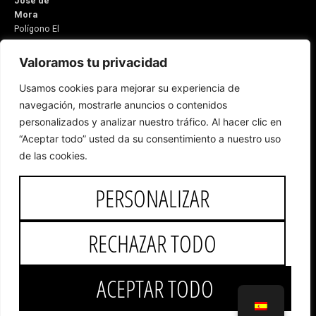
José de
Mora
Polígono El
Monete Nave
31
Valoramos tu privacidad
21600
Usamos cookies para mejorar su experiencia de
Valverde del
navegación, mostrarle anuncios o contenidos
Camino
personalizados y analizar nuestro tráfico. Al hacer clic en
Huelva,
“Aceptar todo” usted da su consentimiento a nuestro uso
España
Email:
de las cookies.
5v@equitacionvalverde.com
Atención al
PERSONALIZAR
cliente:
959
553 546
RECHAZAR TODO
Copyright © 2025 José de Mora
ACEPTAR TODO
Desarrollo web, hosting y SEO
por Onlinehuelva S.C