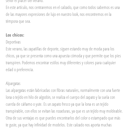
sentir el placer del verano.
En este artículo, nos centraremos en el calzado, que como todos sabemos es una
de las mayores expresiones de lujo en nuestro look, nos encontremos en la
témpora que sea.
Los chicos:
Deportivas
Este verano, las zapatillas de deporte, siguen estando muy de moda para los
chicos, ya que se presenta como una apuesta cómoda y que permite que los pies
transpiren. Podemos encontrar estilos muy diferentes y colores para cualquier
edad o preferencia.
Alpargatas
Las alpargatas están fabricadas con fibras naturales, normalmente con una fuerte
lona o tejido en hilo de algodón, se realiza el cuerpo del zapato y la suela con
cuerda de cáñamo o yute. Es un zapato fresco ya que la lona es un tejido
transpirable, con ellos se evitan las rozaduras, ya que es un tejido muy moldeable.
Otra de sus ventajas es que puedes encontrarlos del color o estampado que más
te guste, ya que hay infinidad de modelos. Este calzado nos aporta muchas