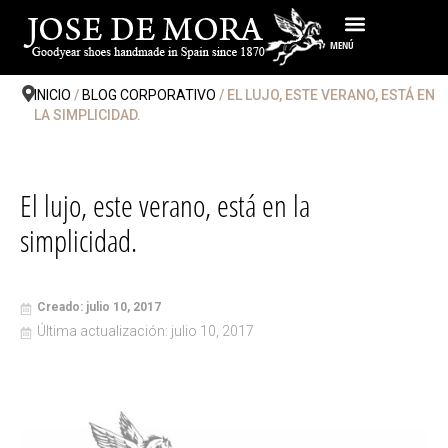
Ir
al
MENÚ
contenido
INICIO
/
BLOG CORPORATIVO
/ EL LUJO, ESTE VERANO, ESTÁ EN
LA SIMPLICIDAD.
El lujo, este verano, está en la
simplicidad.
Creado: julio 10, 2017
Última actualización: julio 10, 2017