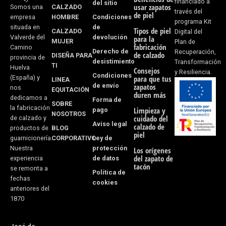
financiado a
del sitio
usar zapatos
CALZADO
Somos una
o
r
través del
de piel
HOMBRE
Condiciones
empresa
programa Kit
k
a
de
situada en
Tipos de piel
CALZADO
Digital del
devolución
Valverde del
para la
MUJER
Plan de
-
m
fabricación
Camino
Derecho de
Recuperación,
de calzado
DISEÑA PARA
provincia de
desistimiento
f
Transformación
TI
Huelva
Consejos
y Resiliencia.
Condiciones
(España) y
para que tus
LINEA
de envío
zapatos
nos
EQUITACIÓN
duren más
dedicamos a
Forma de
SOBRE
la fabricación
pago
Limpieza y
NOSOTROS
cuidado del
de calzado y
Aviso legal
calzado de
BLOG
productos de
piel
CORPORATIVO
Ley de
guarnicionería.
protección
Nuestra
Los orígenes
del zapato de
de datos
experiencia
tacón
se remonta a
Política de
fechas
cookies
anteriores del
1870