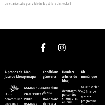
qui est nécessaire pour atteindre le public le plus exclusif.
F
I
a
n
c
s
e
t
À propos de
Menu
Conditions
Derniers
Kit
José de Mora
principal
générales
articles du
numérique
b
a
blog
o
g
Ce site Web a
COMMENCER
Conditions
Avantages de
été financé
du site
porter des
CHAUSSURES
Nous
o
r
grâce au
chaussures
POUR
Conditions
sommes une
programme
en cuir
HOMMES
de retour
entreprise