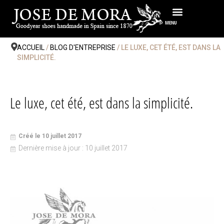
Passer
au
MENU
contenu
ACCUEIL
/
BLOG D'ENTREPRISE
/ LE LUXE, CET ÉTÉ, EST DANS LA
SIMPLICITÉ.
Le luxe, cet été, est dans la simplicité.
Créé le 10 juillet 2017
Dernière mise à jour : 10 juillet 2017