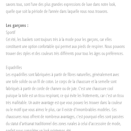
savons tous, sont l’une des plus grandes expressions de luxe dans notre look,
quelle que soit la période de l’année dans laquelle nous nous trouvons.
Les garçons :
Sportif
Cet été, les baskets sont toujours très à la mode pour les garçons, car elles
constituent une option confortable qui permet aux pieds de respirer. Nous pouvons
trouver des styles et des couleurs très différents pour tous les âges ou préférences.
Espadrilles
Les espadrilles sont fabriquées à partir de fibres naturelles, généralement avec
une toile solide ou un fil de coton. Le corps de la chaussure et la semelle sont
fabriqués à partir de corde de chanvre ou de jute. C'est une chaussure cool
puisque la toile est un tissu respirant, ce qui évite les frottements, car c'est un tissu
très malléable. Un autre avantage est que vous pouvez les trouver dans la couleur
ou le motif que vous aimez le plus, car il existe d'innombrables modèles. Ces
chaussures nous offrent de nombreux avantages, c'est pourquoi elles sont passées
du statut d'artisanat traditionnel des zones rurales à celui d'accessoire de mode,
parfait pour compléter un look printemps-été.