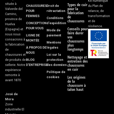
k
a
Kit numérique
située à
Types de cuir
CHAUSSURES
Droit de
du Plan de
-
m
pour la
Valverde del
POUR
rétractation
relance, de
fabrication
Camino,
FEMMES
transformation
f
de
Conditions
province de
chaussures
et de
CONCEPTION
d'expédition
Huelva
résilience.
POUR VOUS
Conseils pour
(Espagne) et
Mode de
faire durer
nous nous
LIGNE DE
paiement
vos
consacrons à
MONTÉE
chaussures
Mentions
la fabrication
plus
À PROPOS DE
légales
longtemps
de
NOUS
Loi sur la
chaussures et
Nettoyage et
BLOG
protection
de produits de
entretien des
D'ENTREPRISE
des données
chaussures
sellerie. Notre
en cuir
expérience
Politique de
remonte à
Les origines
cookies
avant 1870
de la
chaussure à
talon haut
José de
Mora
Zone
industrielle El