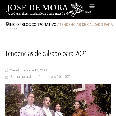
Ir
al
MENÚ
contenido
INICIO
/
BLOG CORPORATIVO
/ TENDENCIAS DE CALZADO PARA
2021
Tendencias de calzado para 2021
Creado: febrero 15, 2021
Última actualización: febrero 15, 2021