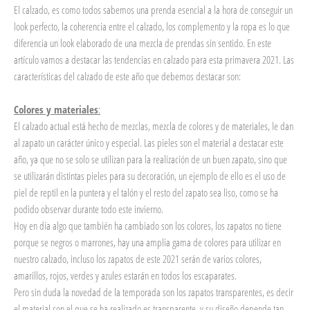
El calzado, es como todos sabemos una prenda esencial a la hora de conseguir un
look perfecto, la coherencia entre el calzado, los complemento y la ropa es lo que
diferencia un look elaborado de una mezcla de prendas sin sentido. En este
artículo vamos a destacar las tendencias en calzado para esta primavera 2021. Las
características del calzado de este año que debemos destacar son:
Colores y materiales
:
El calzado actual está hecho de mezclas, mezcla de colores y de materiales, le dan
al zapato un carácter único y especial. Las pieles son el material a destacar este
año, ya que no se solo se utilizan para la realización de un buen zapato, sino que
se utilizarán distintas pieles para su decoración, un ejemplo de ello es el uso de
piel de reptil en la puntera y el talón y el resto del zapato sea liso, como se ha
podido observar durante todo este invierno.
Hoy en día algo que también ha cambiado son los colores, los zapatos no tiene
porque se negros o marrones, hay una amplia gama de colores para utilizar en
nuestro calzado, incluso los zapatos de este 2021 serán de varios colores,
amarillos, rojos, verdes y azules estarán en todos los escaparates.
Pero sin duda la novedad de la temporada son los zapatos transparentes, es decir
el material con el que se ha realizado es transparente, y su diseño depende tan