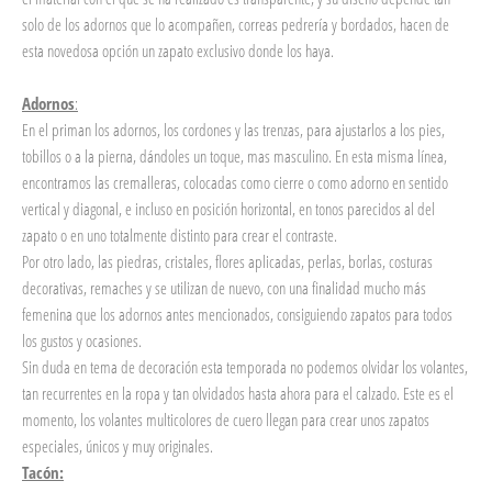
solo de los adornos que lo acompañen, correas pedrería y bordados, hacen de
esta novedosa opción un zapato exclusivo donde los haya.
Adornos
:
En el priman los adornos, los cordones y las trenzas, para ajustarlos a los pies,
tobillos o a la pierna, dándoles un toque, mas masculino. En esta misma línea,
encontramos las cremalleras, colocadas como cierre o como adorno en sentido
vertical y diagonal, e incluso en posición horizontal, en tonos parecidos al del
zapato o en uno totalmente distinto para crear el contraste.
Por otro lado, las piedras, cristales, flores aplicadas, perlas, borlas, costuras
decorativas, remaches y se utilizan de nuevo, con una finalidad mucho más
femenina que los adornos antes mencionados, consiguiendo zapatos para todos
los gustos y ocasiones.
Sin duda en tema de decoración esta temporada no podemos olvidar los volantes,
tan recurrentes en la ropa y tan olvidados hasta ahora para el calzado. Este es el
momento, los volantes multicolores de cuero llegan para crear unos zapatos
especiales, únicos y muy originales.
Tacón: