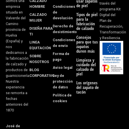
usar zapatos
CALZADO
Somos una
o
r
través del
de piel
HOMBRE
Condiciones
empresa
programa Kit
k
a
de
situada en
Tipos de piel
CALZADO
Digital del
devolución
Valverde del
para la
MUJER
Plan de
-
m
fabricación
Camino
Derecho de
Recuperación,
de calzado
DISEÑA PARA
provincia de
desistimiento
f
Transformación
TI
Huelva
Consejos
y Resiliencia.
Condiciones
(España) y
para que tus
LINEA
de envío
zapatos
nos
EQUITACIÓN
duren más
dedicamos a
Forma de
SOBRE
la fabricación
pago
Limpieza y
NOSOTROS
cuidado del
de calzado y
Aviso legal
calzado de
BLOG
productos de
piel
CORPORATIVO
Ley de
guarnicionería.
protección
Nuestra
Los orígenes
del zapato de
de datos
experiencia
tacón
se remonta a
Política de
fechas
cookies
anteriores del
1870
José de