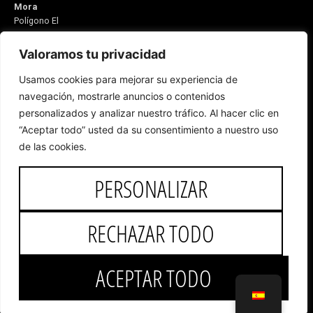
Mora
Polígono El
Monete Nave
31
Valoramos tu privacidad
21600
Usamos cookies para mejorar su experiencia de
Valverde del
navegación, mostrarle anuncios o contenidos
Camino
personalizados y analizar nuestro tráfico. Al hacer clic en
Huelva,
“Aceptar todo” usted da su consentimiento a nuestro uso
España
Email:
de las cookies.
5v@equitacionvalverde.com
Atención al
PERSONALIZAR
cliente:
959
553 546
RECHAZAR TODO
Copyright © 2025 José de Mora
ACEPTAR TODO
Desarrollo web, hosting y SEO
por Onlinehuelva S.C