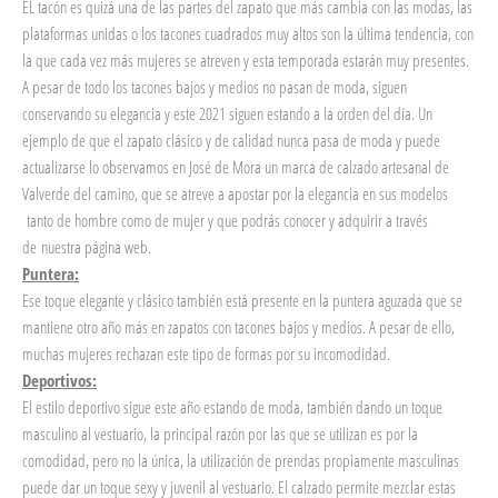
EL tacón es quizá una de las partes del zapato que más cambia con las modas, las
plataformas unidas o los tacones cuadrados muy altos son la última tendencia, con
la que cada vez más mujeres se atreven y esta temporada estarán muy presentes.
A pesar de todo los tacones bajos y medios no pasan de moda, siguen
conservando su elegancia y este 2021 siguen estando a la orden del día. Un
ejemplo de que el zapato clásico y de calidad nunca pasa de moda y puede
actualizarse lo observamos en José de Mora un marca de calzado artesanal de
Valverde del camino, que se atreve a apostar por la elegancia en sus modelos
tanto de hombre como de mujer y que podrás conocer y adquirir a través
de nuestra página web.
Puntera:
Ese toque elegante y clásico también está presente en la puntera aguzada que se
mantiene otro año más en zapatos con tacones bajos y medios. A pesar de ello,
muchas mujeres rechazan este tipo de formas por su incomodidad.
Deportivos:
El estilo deportivo sigue este año estando de moda, también dando un toque
masculino al vestuario, la principal razón por las que se utilizan es por la
comodidad, pero no la única, la utilización de prendas propiamente masculinas
puede dar un toque sexy y juvenil al vestuario. El calzado permite mezclar estas