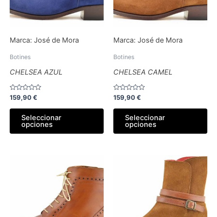
opciones
op
se
se
pueden
pu
Marca:
José de Mora
Marca:
José de Mora
elegir
ele
en
en
Botines
Botines
la
la
CHELSEA AZUL
CHELSEA CAMEL
página
pá
de
de
Valorado
Valorado
159,90
€
159,90
€
producto
pr
con
con
0
0
de
de
Seleccionar
Seleccionar
5
5
opciones
opciones
Este
Es
producto
pr
tiene
tie
múltiples
múl
variantes.
var