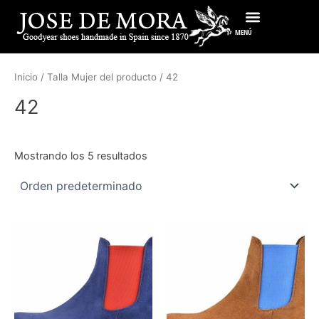
Ir
al
MENÚ
contenido
Inicio
/ Talla Mujer del producto / 42
42
Mostrando los 5 resultados
Este
Es
producto
pr
tiene
tie
múltiples
múl
variantes.
var
Las
La