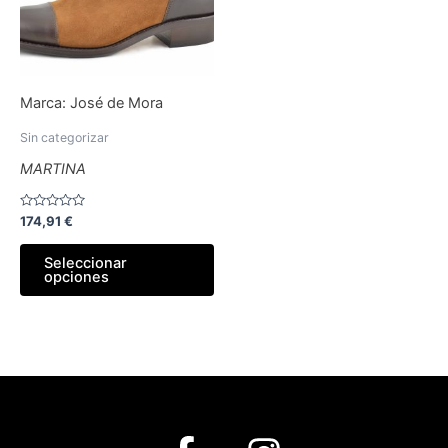
Las
opciones
se
pueden
Marca:
José de Mora
elegir
en
Sin categorizar
la
MARTINA
página
de
Valorado
174,91
€
producto
con
0
de
Seleccionar
5
opciones