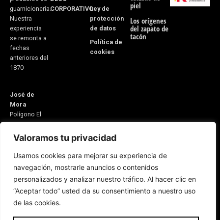
piel
CORPORATIVO
Ley de
guarnicionería.
protección
Nuestra
Los orígenes
del zapato de
de datos
experiencia
tacón
se remonta a
Política de
fechas
cookies
anteriores del
1870
José de
Mora
Polígono El
Monete Nave
31
Valoramos tu privacidad
21600
Usamos cookies para mejorar su experiencia de
Valverde del
navegación, mostrarle anuncios o contenidos
Camino
personalizados y analizar nuestro tráfico. Al hacer clic en
Huelva,
“Aceptar todo” usted da su consentimiento a nuestro uso
España
Email:
de las cookies.
5v@equitacionvalverde.com
Atención al