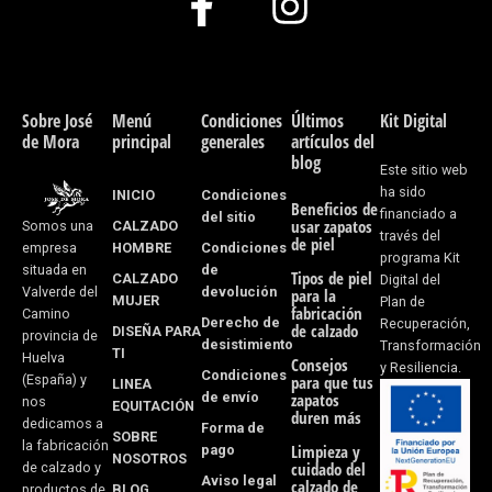
F
I
a
n
c
s
e
t
Sobre José
Menú
Condiciones
Últimos
Kit Digital
de Mora
principal
generales
artículos del
b
a
blog
Este sitio web
o
g
ha sido
INICIO
Condiciones
Beneficios de
financiado a
del sitio
usar zapatos
CALZADO
Somos una
o
r
través del
de piel
HOMBRE
Condiciones
empresa
programa Kit
k
a
de
situada en
Tipos de piel
CALZADO
Digital del
devolución
Valverde del
para la
MUJER
Plan de
-
m
fabricación
Camino
Derecho de
Recuperación,
de calzado
DISEÑA PARA
provincia de
desistimiento
f
Transformación
TI
Huelva
Consejos
y Resiliencia.
Condiciones
(España) y
para que tus
LINEA
de envío
zapatos
nos
EQUITACIÓN
duren más
dedicamos a
Forma de
SOBRE
la fabricación
pago
Limpieza y
NOSOTROS
cuidado del
de calzado y
Aviso legal
calzado de
BLOG
productos de