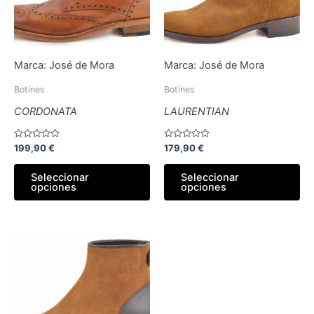
Las
La
opciones
op
se
se
pueden
pu
Marca:
José de Mora
Marca:
José de Mora
elegir
ele
en
en
Botines
Botines
la
la
CORDONATA
LAURENTIAN
página
pá
de
de
Valorado
Valorado
199,90
€
179,90
€
producto
pr
con
con
0
0
de
de
Seleccionar
Seleccionar
5
5
opciones
opciones
Este
producto
tiene
múltiples
variantes.