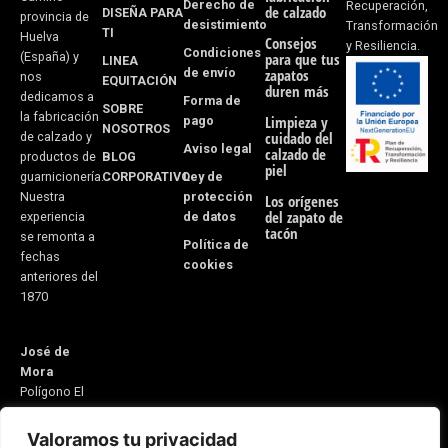
-
m
Derecho de
Recuperación,
de calzado
DISEÑA PARA
provincia de
desistimiento
f
Transformación
TI
Huelva
Consejos
y Resiliencia.
Condiciones
(España) y
para que tus
LINEA
de envío
zapatos
nos
EQUITACIÓN
duren más
dedicamos a
Forma de
SOBRE
la fabricación
pago
Limpieza y
NOSOTROS
cuidado del
de calzado y
Aviso legal
calzado de
BLOG
productos de
piel
CORPORATIVO
Ley de
guarnicionería.
protección
Nuestra
Los orígenes
del zapato de
de datos
experiencia
tacón
se remonta a
Política de
fechas
cookies
anteriores del
1870
José de
Mora
Polígono El
Monete Nave
31
Valoramos tu privacidad