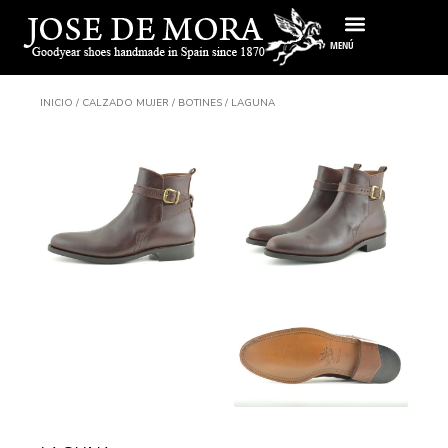
Ir
al
MENÚ
contenido
INICIO
/
CALZADO MUJER
/
BOTINES
/ LAGUNA