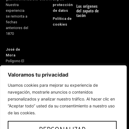
protección
Nuestra
Los orígenes
del zapato de
de datos
experiencia
tacón
se remonta a
Política de
fechas
cookies
anteriores del
1870
José de
Mora
Polígono El
Monete Nave
31
Valoramos tu privacidad
21600
Usamos cookies para mejorar su experiencia de
Valverde del
navegación, mostrarle anuncios o contenidos
Camino
personalizados y analizar nuestro tráfico. Al hacer clic en
Huelva,
“Aceptar todo” usted da su consentimiento a nuestro uso
España
Email:
de las cookies.
5v@equitacionvalverde.com
Atención al
cliente:
959