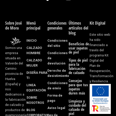
a
n
c
s
e
t
Sobre José
Menú
Condiciones
Últimos
Kit Digital
de Mora
principal
generales
artículos del
b
a
blog
Este sitio web
o
g
ha sido
INICIO
Condiciones
Beneficios de
financiado a
del sitio
usar zapatos
CALZADO
Somos una
o
r
través del
de piel
HOMBRE
Condiciones
empresa
programa Kit
k
a
de
situada en
Tipos de piel
CALZADO
Digital del
devolución
Valverde del
para la
MUJER
Plan de
-
m
fabricación
Camino
Derecho de
Recuperación,
de calzado
DISEÑA PARA
provincia de
desistimiento
f
Transformación
TI
Huelva
Consejos
y Resiliencia.
Condiciones
(España) y
para que tus
LINEA
de envío
zapatos
nos
EQUITACIÓN
duren más
dedicamos a
Forma de
SOBRE
la fabricación
pago
Limpieza y
NOSOTROS
cuidado del
de calzado y
Aviso legal
calzado de
BLOG
productos de
piel
CORPORATIVO
Ley de
guarnicionería.