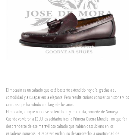
El mocasín es un calzado que está bastante extendido hoy día, gracias a su
comodidad y a su apariencia elegante. Pero resulta curioso conocer su historia y los
cambios que ha sufrido a lo largo de los años.
El mocasín, aunque nunca se ha tenido muy en cuenta, procede de Noruega.
Cuando volvieron a EEUU los soldados tras la Primera Guerra Mundial, no querían
desprenderse de ese maravilloso calzado que habían descubierto en los
ganaderos noruegos. EL zapatero Aurlan, no desaprovechó la oportunidad de