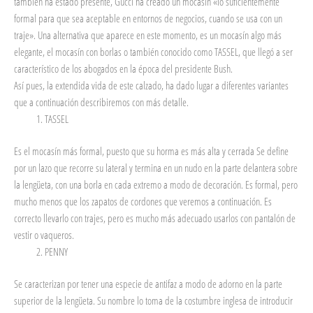
también ha estado presente, Gucci ha creado un mocasín «lo suficientemente
formal para que sea aceptable en entornos de negocios, cuando se usa con un
traje». Una alternativa que aparece en este momento, es un mocasín algo más
elegante, el mocasín con borlas o también conocido como TASSEL, que llegó a ser
característico de los abogados en la época del presidente Bush.
Así pues, la extendida vida de este calzado, ha dado lugar a diferentes variantes
que a continuación describiremos con más detalle.
TASSEL
Es el mocasín más formal, puesto que su horma es más alta y cerrada Se define
por un lazo que recorre su lateral y termina en un nudo en la parte delantera sobre
la lengüeta, con una borla en cada extremo a modo de decoración. Es formal, pero
mucho menos que los zapatos de cordones que veremos a continuación. Es
correcto llevarlo con trajes, pero es mucho más adecuado usarlos con pantalón de
vestir o vaqueros.
PENNY
Se caracterizan por tener una especie de antifaz a modo de adorno en la parte
superior de la lengüeta. Su nombre lo toma de la costumbre inglesa de introducir