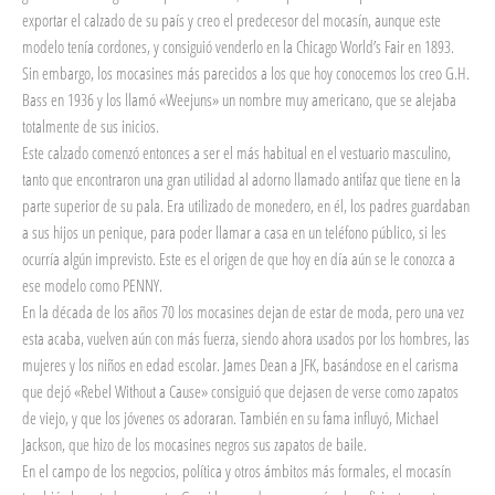
exportar el calzado de su país y creo el predecesor del mocasín, aunque este
modelo tenía cordones, y consiguió venderlo en la Chicago World’s Fair en 1893.
Sin embargo, los mocasines más parecidos a los que hoy conocemos los creo G.H.
Bass en 1936 y los llamó «Weejuns» un nombre muy americano, que se alejaba
totalmente de sus inicios.
Este calzado comenzó entonces a ser el más habitual en el vestuario masculino,
tanto que encontraron una gran utilidad al adorno llamado antifaz que tiene en la
parte superior de su pala. Era utilizado de monedero, en él, los padres guardaban
a sus hijos un penique, para poder llamar a casa en un teléfono público, si les
ocurría algún imprevisto. Este es el origen de que hoy en día aún se le conozca a
ese modelo como PENNY.
En la década de los años 70 los mocasines dejan de estar de moda, pero una vez
esta acaba, vuelven aún con más fuerza, siendo ahora usados por los hombres, las
mujeres y los niños en edad escolar. James Dean a JFK, basándose en el carisma
que dejó «Rebel Without a Cause» consiguió que dejasen de verse como zapatos
de viejo, y que los jóvenes os adoraran. También en su fama influyó, Michael
Jackson, que hizo de los mocasines negros sus zapatos de baile.
En el campo de los negocios, política y otros ámbitos más formales, el mocasín