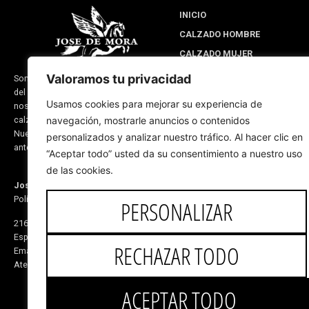
INICIO
CALZADO HOMBRE
CALZADO MUJER
DISEÑA PARA TI
Valoramos tu privacidad
Somos una empresa situada en Valverde
del Camino provincia de Huelva (España) y
LINEA EQUITACIÓN
Usamos cookies para mejorar su experiencia de
nos dedicamos a la fabricación de
SOBRE NOSOTROS
calzado y productos de guarnicionería.
navegación, mostrarle anuncios o contenidos
BLOG CORPORATIVO
Nuestra experiencia se remonta a fechas
personalizados y analizar nuestro tráfico. Al hacer clic en
anteriores del 1870
“Aceptar todo” usted da su consentimiento a nuestro uso
de las cookies.
José de Mora
Polígono El Monete Nave 31
PERSONALIZAR
21600 Valverde del Camino Huelva,
España
RECHAZAR TODO
Email:
5v@equitacionvalverde.com
Atención al cliente:
959 553 546
ACEPTAR TODO