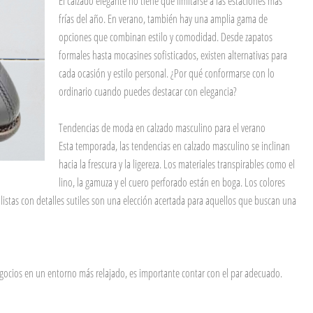
El calzado elegante no tiene que limitarse a las estaciones más
frías del año. En verano, también hay una amplia gama de
opciones que combinan estilo y comodidad. Desde zapatos
formales hasta mocasines sofisticados, existen alternativas para
cada ocasión y estilo personal. ¿Por qué conformarse con lo
ordinario cuando puedes destacar con elegancia?
Tendencias de moda en calzado masculino para el verano
Esta temporada, las tendencias en calzado masculino se inclinan
hacia la frescura y la ligereza. Los materiales transpirables como el
lino, la gamuza y el cuero perforado están en boga. Los colores
istas con detalles sutiles son una elección acertada para aquellos que buscan una
negocios en un entorno más relajado, es importante contar con el par adecuado.