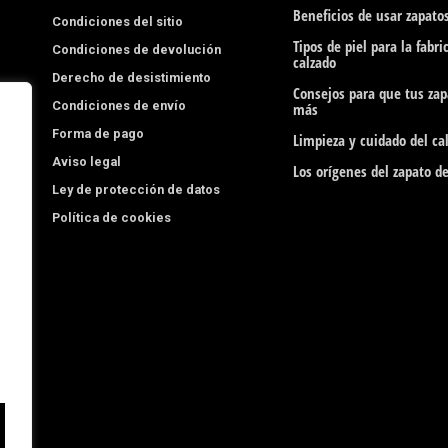
b
a
Beneficios de usar zapatos
Condiciones del sitio
o
g
Tipos de piel para la fabri
Condiciones de devolución
calzado
o
r
Derecho de desistimiento
Consejos para que tus za
Condiciones de envío
k
a
más
Forma de pago
Limpieza y cuidado del cal
-
m
Aviso legal
Los orígenes del zapato d
f
Ley de protección de datos
Política de cookies