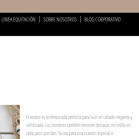
LINEA EQUITACIÓN
SOBRE NOSOTROS
BLOG CORPORATIVO
El verano es la temporada perfecta para lucir un calzado elegante y
sofisticado. Los hombres también merecen destacar con estilo en
cada paso que dan. Ya sea para una ocasión especial o