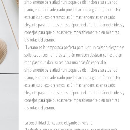
simplemente para añadir un toque de distinción a su atuendo
diario, el calzado adecuado puede hacer una gran diferencia. En
este artículo, exploraremos las últimas tendencias en calzado
elegante para hombres en esta época del año, brindándote ideas y
consejos para que puedas verte impecablemente bien mientras
disfrutas del verano.
El verano es la temporada perfecta para lucir un calzado elegante y
sofisticado. Los hombres también merecen destacar con estilo en
cada paso que dan. Ya sea para una ocasión especial o
simplemente para añadir un toque de distinción a su atuendo
diario, el calzado adecuado puede hacer una gran diferencia. En
este artículo, exploraremos las últimas tendencias en calzado
elegante para hombres en esta época del año, brindándote ideas y
consejos para que puedas verte impecablemente bien mientras
disfrutas del verano.
La versatilidad del calzado elegante en verano