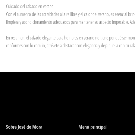
Cuidado del calzado en verano
Con el aumento de las actividades al aire libre y el calor del verano, es esencial 
limpieza y acondicionamiento adecuados para mantener su aspecto impecable. Además,
En resumen, el calzado elegante para hombres en verano no tiene por qué ser monót
conformes con lo común, atrévete a destacar con elegancia y deja huella con tu calz
Sobre José de Mora
Menú principal