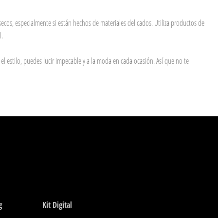
 secos, especialmente si están hechos de materiales delicados. Utiliza productos de
l.
 estilo, puedes lucir impecable y a la moda en cada ocasión. Así que no te
g
Kit Digital