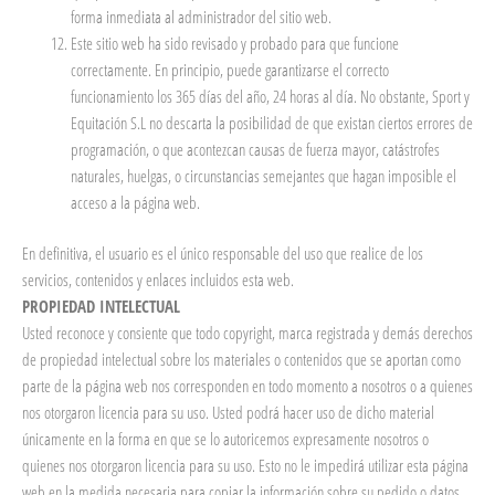
forma inmediata al administrador del sitio web.
Este sitio web ha sido revisado y probado para que funcione
correctamente. En principio, puede garantizarse el correcto
funcionamiento los 365 días del año, 24 horas al día. No obstante, Sport y
Equitación S.L no descarta la posibilidad de que existan ciertos errores de
programación, o que acontezcan causas de fuerza mayor, catástrofes
naturales, huelgas, o circunstancias semejantes que hagan imposible el
acceso a la página web.
En definitiva, el usuario es el único responsable del uso que realice de los
servicios, contenidos y enlaces incluidos esta web.
PROPIEDAD INTELECTUAL
Usted reconoce y consiente que todo copyright, marca registrada y demás derechos
de propiedad intelectual sobre los materiales o contenidos que se aportan como
parte de la página web nos corresponden en todo momento a nosotros o a quienes
nos otorgaron licencia para su uso. Usted podrá hacer uso de dicho material
únicamente en la forma en que se lo autoricemos expresamente nosotros o
quienes nos otorgaron licencia para su uso. Esto no le impedirá utilizar esta página
web en la medida necesaria para copiar la información sobre su pedido o datos