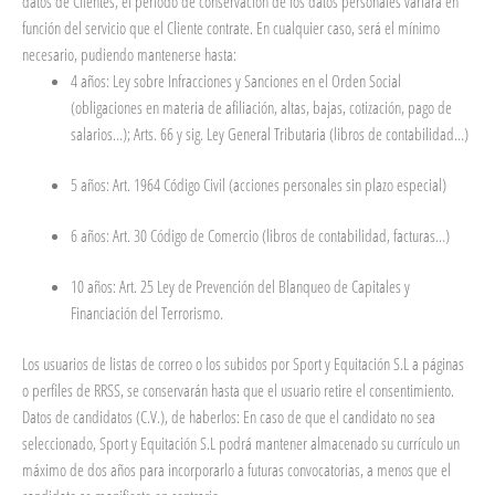
datos de Clientes, el período de conservación de los datos personales variará en
función del servicio que el Cliente contrate. En cualquier caso, será el mínimo
necesario, pudiendo mantenerse hasta:
4 años: Ley sobre Infracciones y Sanciones en el Orden Social
(obligaciones en materia de afiliación, altas, bajas, cotización, pago de
salarios…); Arts. 66 y sig. Ley General Tributaria (libros de contabilidad…)
5 años: Art. 1964 Código Civil (acciones personales sin plazo especial)
6 años: Art. 30 Código de Comercio (libros de contabilidad, facturas…)
10 años: Art. 25 Ley de Prevención del Blanqueo de Capitales y
Financiación del Terrorismo.
Los usuarios de listas de correo o los subidos por Sport y Equitación S.L a páginas
o perfiles de RRSS, se conservarán hasta que el usuario retire el consentimiento.
Datos de candidatos (C.V.), de haberlos: En caso de que el candidato no sea
seleccionado, Sport y Equitación S.L podrá mantener almacenado su currículo un
máximo de dos años para incorporarlo a futuras convocatorias, a menos que el