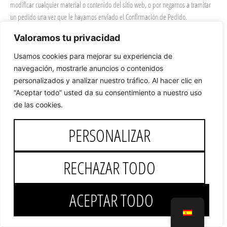
modificar cualquier material o contenido del sitio web, o por negarnos a tramitar
un pedido una vez que le hayamos enviado el Confirmación de Pedido.
Valoramos tu privacidad
5. COSTE DEL ENVÍO
Los gastos de envío se establecen en los siguientes parámetros:
Usamos cookies para mejorar su experiencia de
España: Envíos a la península gratuitos.
navegación, mostrarle anuncios o contenidos
Islas Canarias y Ceuta y Melilla: 29,95€ (iva incluido).
personalizados y analizar nuestro tráfico. Al hacer clic en
Unión Europea: 29,95€ (iva incluido).
“Aceptar todo” usted da su consentimiento a nuestro uso
Resto Europa: 54,45€ (iva incluido).
de las cookies.
Resto de Países:
PERSONALIZAR
PAÍS
PARES
€
PARES
€
RECHAZAR TODO
EEUU
1
145
2
160
ACEPTAR TODO
CANADÁ
1
145
2
160
CENTRO