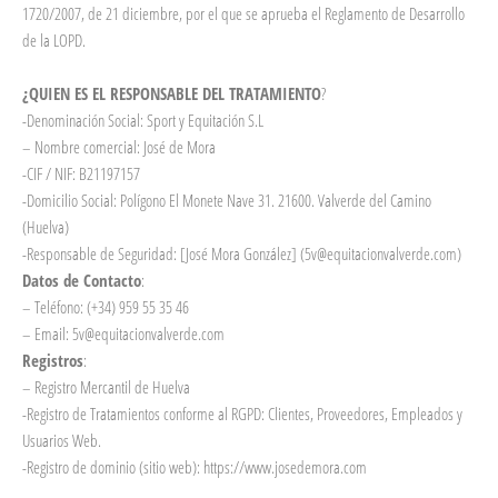
1720/2007, de 21 diciembre, por el que se aprueba el Reglamento de Desarrollo
de la LOPD.
¿QUIEN ES EL RESPONSABLE DEL TRATAMIENTO
?
-Denominación Social: Sport y Equitación S.L
– Nombre comercial: José de Mora
-CIF / NIF: B21197157
-Domicilio Social: Polígono El Monete Nave 31. 21600. Valverde del Camino
(Huelva)
-Responsable de Seguridad: [José Mora González] (5v@equitacionvalverde.com)
Datos de Contacto
:
– Teléfono: (+34) 959 55 35 46
– Email: 5v@equitacionvalverde.com
Registros
:
– Registro Mercantil de Huelva
-Registro de Tratamientos conforme al RGPD: Clientes, Proveedores, Empleados y
Usuarios Web.
-Registro de dominio (sitio web): https://www.josedemora.com