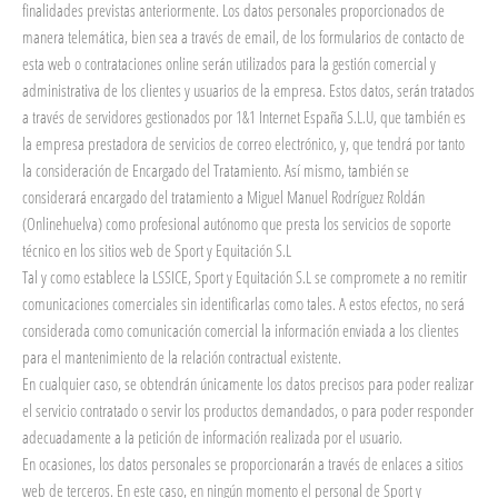
finalidades previstas anteriormente. Los datos personales proporcionados de
manera telemática, bien sea a través de email, de los formularios de contacto de
esta web o contrataciones online serán utilizados para la gestión comercial y
administrativa de los clientes y usuarios de la empresa. Estos datos, serán tratados
a través de servidores gestionados por 1&1 Internet España S.L.U, que también es
la empresa prestadora de servicios de correo electrónico, y, que tendrá por tanto
la consideración de Encargado del Tratamiento. Así mismo, también se
considerará encargado del tratamiento a Miguel Manuel Rodríguez Roldán
(Onlinehuelva) como profesional autónomo que presta los servicios de soporte
técnico en los sitios web de Sport y Equitación S.L
Tal y como establece la LSSICE, Sport y Equitación S.L se compromete a no remitir
comunicaciones comerciales sin identificarlas como tales. A estos efectos, no será
considerada como comunicación comercial la información enviada a los clientes
para el mantenimiento de la relación contractual existente.
En cualquier caso, se obtendrán únicamente los datos precisos para poder realizar
el servicio contratado o servir los productos demandados, o para poder responder
adecuadamente a la petición de información realizada por el usuario.
En ocasiones, los datos personales se proporcionarán a través de enlaces a sitios
web de terceros. En este caso, en ningún momento el personal de Sport y