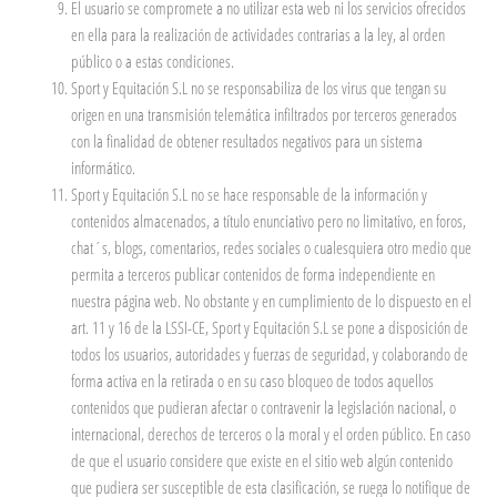
El usuario se compromete a no utilizar esta web ni los servicios ofrecidos
en ella para la realización de actividades contrarias a la ley, al orden
público o a estas condiciones.
Sport y Equitación S.L no se responsabiliza de los virus que tengan su
origen en una transmisión telemática infiltrados por terceros generados
con la finalidad de obtener resultados negativos para un sistema
informático.
Sport y Equitación S.L no se hace responsable de la información y
contenidos almacenados, a título enunciativo pero no limitativo, en foros,
chat´s, blogs, comentarios, redes sociales o cualesquiera otro medio que
permita a terceros publicar contenidos de forma independiente en
nuestra página web. No obstante y en cumplimiento de lo dispuesto en el
art. 11 y 16 de la LSSI-CE, Sport y Equitación S.L se pone a disposición de
todos los usuarios, autoridades y fuerzas de seguridad, y colaborando de
forma activa en la retirada o en su caso bloqueo de todos aquellos
contenidos que pudieran afectar o contravenir la legislación nacional, o
internacional, derechos de terceros o la moral y el orden público. En caso
de que el usuario considere que existe en el sitio web algún contenido
que pudiera ser susceptible de esta clasificación, se ruega lo notifique de