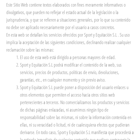
Este Sitio Web contiene textos elaborados con fines meramente informativos o
divulgativos, que pueden no reflejar el estado actual de la legislación o la
jurisprudencia, y que se refieren a situaciones generales, por lo que su contenido
no debe ser aplicado necesariamente por el usuario a casos concretos.
En esta web se detallan los servicios ofrecidos por Sport y Equitación S.L . Su uso
implica la aceptación de las siguientes condiciones, declinando realizar cualquier
reclamación sobre las mismas:
El uso de esta web está dirigido a personas mayores de edad.
Sport y Equitación S.L podrá modificar el contenido de la web, sus
servicios, precios de productos, políticas de envío, devoluciones,
garantías, etc., en cualquier momento y sin previo aviso.
Sport y Equitación S.L puede poner a disposición del usuario enlaces u
otros elementos que permiten el acceso hacia otros sitios web
pertenecientes a terceros. No comercializamos los productos y servicios
de dichas páginas enlazadas, ni asumimos ningún tipo de
responsabilidad sobre las mismas, ni sobre la información contenida en
ellas, ni su veracidad o licitud, ni de cualesquiera efectos que pudieran
derivarse. En todo caso, Sport y Equitación S.L manifiesta que procederá a
la retirada inmediata de cualquier contenido que pudiera contravenir la