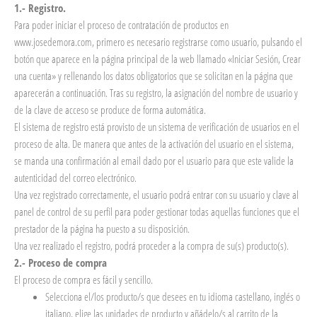
1.- Registro.
Para poder iniciar el proceso de contratación de productos en
www.josedemora.com, primero es necesario registrarse como usuario, pulsando el
botón que aparece en la página principal de la web llamado «Iniciar Sesión, Crear
una cuenta» y rellenando los datos obligatorios que se solicitan en la página que
aparecerán a continuación. Tras su registro, la asignación del nombre de usuario y
de la clave de acceso se produce de forma automática.
El sistema de registro está provisto de un sistema de verificación de usuarios en el
proceso de alta. De manera que antes de la activación del usuario en el sistema,
se manda una confirmación al email dado por el usuario para que este valide la
autenticidad del correo electrónico.
Una vez registrado correctamente, el usuario podrá entrar con su usuario y clave al
panel de control de su perfil para poder gestionar todas aquellas funciones que el
prestador de la página ha puesto a su disposición.
Una vez realizado el registro, podrá proceder a la compra de su(s) producto(s).
2.- Proceso de compra
El proceso de compra es fácil y sencillo.
Selecciona el/los producto/s que desees en tu idioma castellano, inglés o
italiano, elige las unidades de producto y añádelo/s al carrito de la