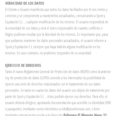
VERACIDAD DE LOS DATOS
El Cliente o Usuario manifiesta que todos los datos facilitados por él son ciertos y
correctos y se compromete a mantenerlos actualizados, comunicando a Sport y
Equitación S.L , cualquier modificación de los mismos. El usuario responderá de
la veracidad de sus datos y será el único responsable de cuantos conflictos o
litigios pudieran resultar por la falsedad de los mismos. Es importante que, para
que podamos mantener los datos personales actualizados, el usuario informe a
Sport y Equitación S.L siempre que haya habido alguna modificación en los
mismos. En caso contrario, no podemos responder de su veracidad.
EJERCICIO DE DERECHOS
Tanto el nuevo Reglamento General de Protección de datos (RGPD) como la anterior
Ley de protección de datos (LOPD) concede a los interesados la posibilidad de
ejercer una serie de derechos relacionados con el tratamiento de sus datos
personales. En tanto en cuanto los datos del usuario son objeto de tratamiento por
parte de Sport y Equitación S.L , éstos podrán ejercer sus derechos. Para ello, el
usuario deberá dirigirse, aportando documentación que acredite su identidad (DNI
o pasaporte), mediante correo electrónico a info@josedemora.com, o bien
mediante comunicación escrita a la dirección
Polígono El Monete Nave 31.