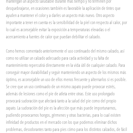
mantengan un aspecto saludable durante más tiempo y no terminen por
desquebrajarse, en ocasiones también es favorable la aplicación de tintes que
ayuden a mantener el color y a darles un aspecto más nuevo. Otro aspecto
importante a tener en cuenta es la sensibilidad de la piel con respecto al calor, por
lo cual es aconsejable evitar la exposición a temperaturas elevadas o el
acercamiento a fuentes de calor que puedan debilitar el calzado.
Como hemos comentado anteriormente el uso continuado del mismo calzado, así
como no utilizar un calzado adecuado para cada actividad y su falta de
mantenimiento repercutirá directamente en la vida útil de cualquier calzado. Para
conseguir mayor durabilidad y seguir manteniendo un aspecto de los mismos más
óptimo, es aconsejable un uso de ellos menos frecuente y alternarlos si es posible.
Se cree que un uso continuado de un mismo zapato puede provocar estrés,
además de lesiones como el pie de atleta entre otras. Este uso prolongado
provocará sudoración que afectará tanto a la salud del pie como del propio
zapato. La sudoración del pie es la afección que más puede importunarnos,
pudiendo provocarnos hongos, gérmenes y otras bacterias, para lo cual existen
infinidad de productos en el mercado con los que podemos eliminar dichos
problemas, desodorantes tanto para pies cómo para los distintos calzados, de fácil