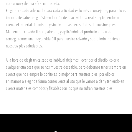
aplicación y de una eficacia probada.
Elegir el calzado adecuado para cada actividad es lo más aconsejable, para ello es
importante saber elegir éste en función de la actividad a realizar y teniendo en
cuenta el material del mismo y sin olvidar las necesidades de nuestros pies.
Mantener el calzado limpio, aireado, y aplicándole el producto adecuado
conseguiremos una mayor vida útil para nuestro calzado y sobre todo mantener
nuestros pies saludables.
A la hora de elegir un calzado es habitual dejarnos llevar por el diseño, color o
cualquier otra cosa que se nos muestre deseable, pero debemos tener siempre en
cuenta que no siempre lo bonito es lo mejor para nuestros pies, por ello os
animamos a elegir de forma consecuente al uso que le vamos a dar y teniendo en
cuenta materiales cómodos y flexibles con los que no sufran nuestros pies.