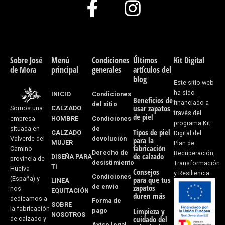
F
I
a
n
c
s
e
t
Sobre José
Menú
Condiciones
Últimos
Kit Digital
de Mora
principal
generales
artículos del
b
a
blog
Este sitio web
o
g
ha sido
INICIO
Condiciones
Beneficios de
financiado a
del sitio
usar zapatos
CALZADO
Somos una
o
r
través del
de piel
HOMBRE
Condiciones
empresa
programa Kit
k
a
de
situada en
Tipos de piel
CALZADO
Digital del
devolución
Valverde del
para la
MUJER
Plan de
-
m
fabricación
Camino
Derecho de
Recuperación,
de calzado
DISEÑA PARA
provincia de
desistimiento
f
Transformación
TI
Huelva
Consejos
y Resiliencia.
Condiciones
(España) y
para que tus
LINEA
de envío
zapatos
nos
EQUITACIÓN
duren más
dedicamos a
Forma de
SOBRE
la fabricación
pago
Limpieza y
NOSOTROS
cuidado del
de calzado y
Aviso legal