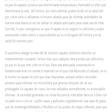
un par de zapatos provoca una determinada temperatura y humedad en ellos que
determinará la vida del mismo, así como además podrá incidir en la salud del
pie, sobre todo si utilizamos el mismo calzado para las distintas actividades de
nuestra vida diaria en vez de utilizar el calzado adecuado para cada una de ellas.
Con ello, lo que conseguimos es que el zapato no se oxigene lo suficiente y acabe
provocando malos olores y repercutiendo así es el desgaste del mismo y en la
salud de nuestros pies.
Si queremos alargar la vida útil de nuestros zapatos debemos hacerles un
mantenimiento constante, incluso más que cualquier otra prenda que utilicemos,
ya que es la que más sufre en el uso. Para una adecuada conservación es
fundamental tener en cuenta el material con el que está fabricado el calzado, no es
lo mismo un zapato de piel que unas deportivas, aunque ambos necesitan
airearse para eliminar ese microclima que generan después de un uso
prolongado. En zapatos de cuero, los más utilizados normalmente, es aconsejable
eliminar la suciedad generada con cierta frecuencia, está debe hacerse o bien con
un paño seco o con un cepillo suave y aplicarles seguidamente una capa de grasa
que los mantenga hidratados y flexibles en los puntos de mayor inflexión, para que