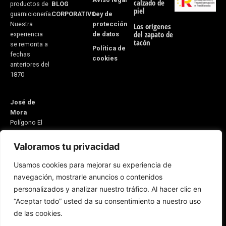
calzado de
BLOG
productos de
piel
CORPORATIVO
Ley de
guarnicionería.
protección
Nuestra
Los orígenes
del zapato de
de datos
experiencia
tacón
se remonta a
Política de
fechas
cookies
anteriores del
1870
José de
Mora
Polígono El
Monete Nave
31
Valoramos tu privacidad
21600
Usamos cookies para mejorar su experiencia de
Valverde del
navegación, mostrarle anuncios o contenidos
Camino
personalizados y analizar nuestro tráfico. Al hacer clic en
Huelva,
“Aceptar todo” usted da su consentimiento a nuestro uso
España
Email:
de las cookies.
5v@equitacionvalverde.com