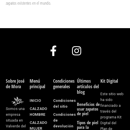
zapatos existentes en el mundo.
F
I
a
n
c
s
e
t
Sobre José
Menú
Condiciones
Últimos
Kit Digital
de Mora
principal
generales
artículos del
b
a
blog
Este sitio web
o
g
ha sido
INICIO
Condiciones
Beneficios de
financiado a
del sitio
usar zapatos
CALZADO
Somos una
o
r
través del
de piel
HOMBRE
Condiciones
empresa
programa Kit
k
a
de
situada en
Tipos de piel
CALZADO
Digital del
devolución
Valverde del
para la
MUJER
Plan de