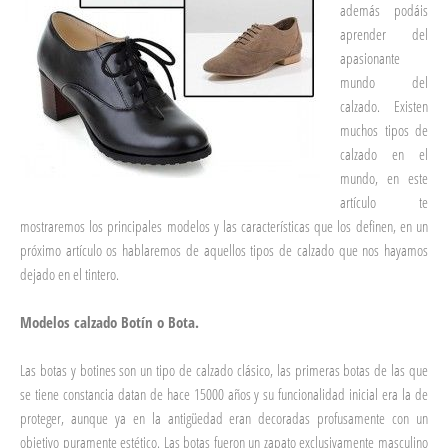
además podáis
aprender del
apasionante
mundo del
calzado. Existen
muchos tipos de
calzado en el
mundo, en este
artículo te
mostraremos los principales modelos y las características que los definen, en un
próximo artículo os hablaremos de aquellos tipos de calzado que nos hayamos
dejado en el tintero.
Modelos calzado Botín o Bota.
Las botas y botines son un tipo de calzado clásico, las primeras botas de las que
se tiene constancia datan de hace 15000 años y su funcionalidad inicial era la de
proteger, aunque ya en la antigüedad eran decoradas profusamente con un
objetivo puramente estético. Las botas fueron un zapato exclusivamente masculino