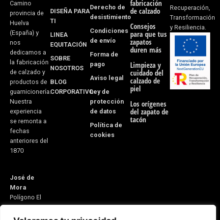
-
m
fabricación
Camino
Derecho de
Recuperación,
de calzado
DISEÑA PARA
provincia de
desistimiento
f
Transformación
TI
Huelva
Consejos
y Resiliencia.
Condiciones
(España) y
para que tus
LINEA
de envío
zapatos
nos
EQUITACIÓN
duren más
dedicamos a
Forma de
SOBRE
la fabricación
pago
Limpieza y
NOSOTROS
cuidado del
de calzado y
Aviso legal
calzado de
BLOG
productos de
piel
CORPORATIVO
Ley de
guarnicionería.
protección
Nuestra
Los orígenes
del zapato de
de datos
experiencia
tacón
se remonta a
Política de
fechas
cookies
anteriores del
1870
José de
Mora
Polígono El
Monete Nave
31