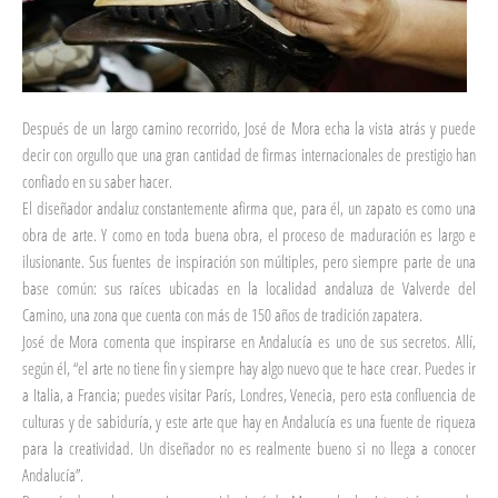
Después de un largo camino recorrido, José de Mora echa la vista atrás y puede
decir con orgullo que una gran cantidad de firmas internacionales de prestigio han
confiado en su saber hacer.
El diseñador andaluz constantemente afirma que, para él, un zapato es como una
obra de arte. Y como en toda buena obra, el proceso de maduración es largo e
ilusionante. Sus fuentes de inspiración son múltiples, pero siempre parte de una
base común: sus raíces ubicadas en la localidad andaluza de Valverde del
Camino, una zona que cuenta con más de 150 años de tradición zapatera.
José de Mora comenta que inspirarse en Andalucía es uno de sus secretos. Allí,
según él, “el arte no tiene fin y siempre hay algo nuevo que te hace crear. Puedes ir
a Italia, a Francia; puedes visitar París, Londres, Venecia, pero esta confluencia de
culturas y de sabiduría, y este arte que hay en Andalucía es una fuente de riqueza
para la creatividad. Un diseñador no es realmente bueno si no llega a conocer
Andalucía”.