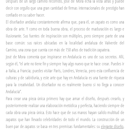
Después de un largo camino recorrido, José de Mora echa la vista atrás y puede
decir con orgullo que una gran cantidad de firmas internacionales de prestigio han
confiado en su saber hacer.
El diseñador andaluz constantemente afirma que, para él, un zapato es como una
obra de arte. Y como en toda buena obra, el proceso de maduración es largo e
ilusionante. Sus fuentes de inspiración son múltiples, pero siempre parte de una
base común: sus raíces ubicadas en la localidad andaluza de Valverde del
Camino, una zona que cuenta con más de 150 años de tradición zapatera.
José de Mora comenta que inspirarse en Andalucía es uno de sus secretos. Allí,
según él, “el arte no tiene fin y siempre hay algo nuevo que te hace crear. Puedes ir
a Italia, a Francia; puedes visitar París, Londres, Venecia, pero esta confluencia de
culturas y de sabiduría, y este arte que hay en Andalucía es una fuente de riqueza
para la creatividad. Un diseñador no es realmente bueno si no llega a conocer
Andalucía”.
Para crear una pieza única primero hay que amar el diseño, después crearlo, y
posteriormente realizar una elaboración metódica y perfecta, haciendo siempre de
cada obra una pieza única. Esto hace que de sus manos hayan salido multitud de
zapatos que han llevado celebridades de todo el mundo. La construcción de un
buen par de zapatos se basa en tres premisas fundamentales: su
elegante diseño
,