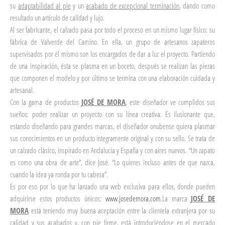
su
adaptabilidad al pie
y un
acabado de excepcional terminación
, dando como
resultado un artículo de calidad y lujo.
Al ser fabricante, el calzado pasa por todo el proceso en un mismo lugar físico: su
fábrica de Valverde del Camino. En ella, un grupo de artesanos zapateros
supervisados por él mismo son los encargados de dar a luz el proyecto. Partiendo
de una inspiración, ésta se plasma en un boceto, después se realizan las piezas
que componen el modelo y por último se termina con una elaboración cuidada y
artesanal.
Con la gama de productos
JOSÉ DE MORA
, este diseñador ve cumplidos sus
sueños: poder realizar un proyecto con su línea creativa. Es ilusionante que,
estando diseñando para grandes marcas, el diseñador onubense quiera plasmar
sus conocimientos en un producto íntegramente original y con su sello. Se trata de
un calzado clásico, inspirado en Andalucía y España y con aires nuevos. “Un zapato
es como una obra de arte”, dice José. “Lo quieres incluso antes de que nazca,
cuando la idea ya ronda por tu cabeza”.
Es por eso por lo que ha lanzado una web exclusiva para ellos, donde pueden
adquirirse estos productos únicos:
www.josedemora.com
.La marca
JOSÉ DE
MORA
está teniendo muy buena aceptación entre la clientela extranjera por su
calidad y sus acabados y, con pie firme, está introduciéndose en el mercado