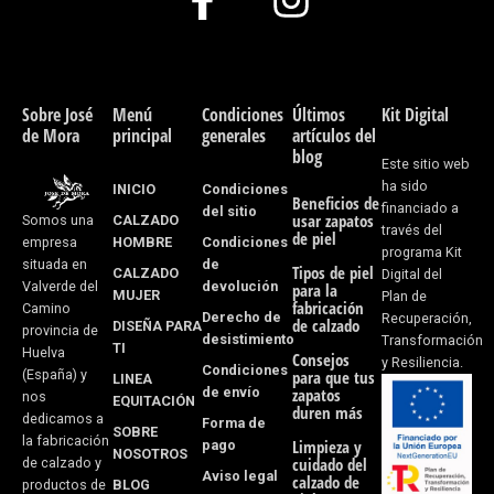
a
n
c
s
e
t
Sobre José
Menú
Condiciones
Últimos
Kit Digital
de Mora
principal
generales
artículos del
b
a
blog
Este sitio web
o
g
ha sido
INICIO
Condiciones
Beneficios de
financiado a
del sitio
usar zapatos
CALZADO
Somos una
o
r
través del
de piel
HOMBRE
Condiciones
empresa
programa Kit
k
a
de
situada en
Tipos de piel
CALZADO
Digital del
devolución
Valverde del
para la
MUJER
Plan de
-
m
fabricación
Camino
Derecho de
Recuperación,
de calzado
DISEÑA PARA
provincia de
desistimiento
f
Transformación
TI
Huelva
Consejos
y Resiliencia.
Condiciones
(España) y
para que tus
LINEA
de envío
zapatos
nos
EQUITACIÓN
duren más
dedicamos a
Forma de
SOBRE
la fabricación
pago
Limpieza y
NOSOTROS
cuidado del
de calzado y
Aviso legal
calzado de
BLOG
productos de