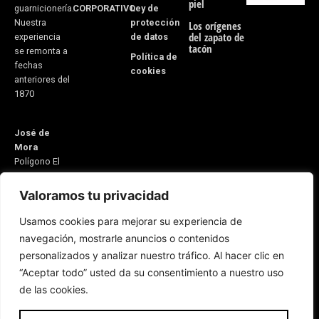
piel
CORPORATIVO
Ley de
guarnicionería.
protección
Nuestra
Los orígenes
del zapato de
de datos
experiencia
tacón
se remonta a
Política de
fechas
cookies
anteriores del
1870
José de
Mora
Polígono El
Monete Nave
31
Valoramos tu privacidad
21600
Usamos cookies para mejorar su experiencia de
Valverde del
navegación, mostrarle anuncios o contenidos
Camino
personalizados y analizar nuestro tráfico. Al hacer clic en
Huelva,
“Aceptar todo” usted da su consentimiento a nuestro uso
España
Email:
de las cookies.
5v@equitacionvalverde.com
Atención al