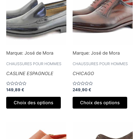
a
a
plusieurs
plusi
variations.
variat
Les
Les
options
optio
peuvent
peuv
être
être
Marque:
José de Mora
Marque:
José de Mora
choisies
chois
sur
sur
CHAUSSURES POUR HOMMES
CHAUSSURES POUR HOMMES
la
la
CASLINE ESPAGNOLE
CHICAGO
page
page
du
du
Note
Note
149,89
€
249,90
€
produit
produ
0
0
sur
sur
5
5
Choix des options
Choix des options
Ce
Ce
produit
produ