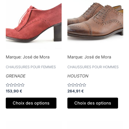
produit
produ
a
a
plusieurs
plusi
variations.
variat
Les
Les
options
optio
peuvent
peuv
être
être
Marque:
José de Mora
Marque:
José de Mora
choisies
chois
sur
sur
CHAUSSURES POUR FEMMES
CHAUSSURES POUR HOMMES
la
la
GRENADE
HOUSTON
page
page
du
du
Note
Note
153,90
€
264,91
€
produit
produ
0
0
sur
sur
5
5
Choix des options
Choix des options
Ce
Ce