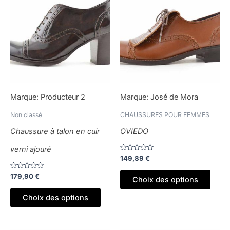
produit
produ
a
a
plusieurs
plusi
variations.
variat
Les
Les
options
optio
peuvent
peuv
être
être
Marque:
Producteur 2
Marque:
José de Mora
choisies
chois
sur
sur
Non classé
CHAUSSURES POUR FEMMES
la
la
Chaussure à talon en cuir
OVIEDO
page
page
verni ajouré
du
du
Note
149,89
€
produit
produ
0
sur
Note
179,90
€
5
Choix des options
0
sur
5
Choix des options