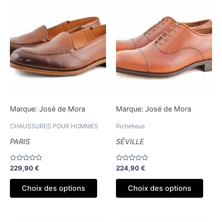
Ce
Ce
produit
produ
a
a
plusieurs
plusi
variations.
variat
Les
Les
options
optio
peuvent
peuv
être
être
Marque:
José de Mora
Marque:
José de Mora
choisies
chois
sur
sur
CHAUSSURES POUR HOMMES
Richelieus
la
la
PARIS
SÉVILLE
page
page
du
du
Note
Note
229,90
€
224,90
€
produit
produ
0
0
sur
sur
5
5
Choix des options
Choix des options