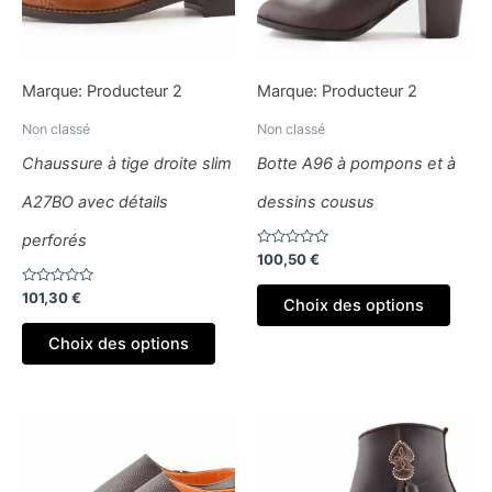
options
optio
peuvent
peuv
être
être
Marque:
Producteur 2
Marque:
Producteur 2
choisies
chois
sur
sur
Non classé
Non classé
la
la
Chaussure à tige droite slim
Botte A96 à pompons et à
page
page
A27BO avec détails
dessins cousus
du
du
produit
produ
perforés
Note
100,50
€
0
sur
Note
101,30
€
5
Choix des options
0
sur
5
Choix des options
Ce
Ce
produit
produ
a
a