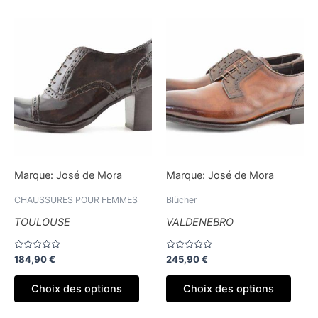
Ce
Ce
produit
produ
a
a
plusieurs
plusi
variations.
variat
Les
Les
options
optio
peuvent
peuv
être
être
Marque:
José de Mora
Marque:
José de Mora
choisies
chois
sur
sur
CHAUSSURES POUR FEMMES
Blücher
la
la
TOULOUSE
VALDENEBRO
page
page
du
du
Note
Note
184,90
€
245,90
€
produit
produ
0
0
sur
sur
5
5
Choix des options
Choix des options