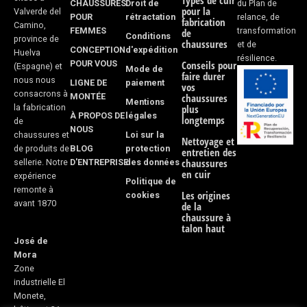
Types de cuir
CHAUSSURES
Droit de
du Plan de
-
m
pour la
Valverde del
POUR
rétractation
relance, de
fabrication
Camino,
FEMMES
transformation
f
de
Conditions
province de
chaussures
et de
CONCEPTION
d'expédition
Huelva
résilience.
POUR VOUS
Conseils pour
(Espagne) et
Mode de
faire durer
nous nous
LIGNE DE
paiement
vos
consacrons à
MONTÉE
chaussures
Mentions
la fabrication
plus
À PROPOS DE
légales
longtemps
de
NOUS
Loi sur la
chaussures et
Nettoyage et
BLOG
protection
de produits de
entretien des
D'ENTREPRISE
des données
chaussures
sellerie. Notre
en cuir
expérience
Politique de
remonte à
Les origines
cookies
avant 1870
de la
chaussure à
talon haut
José de
Mora
Zone
industrielle El
Monete,