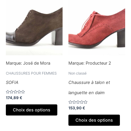
Ce
Ce
produit
produ
a
a
plusieurs
plusi
variations.
variat
Les
Les
options
optio
peuvent
peuv
être
être
Marque:
José de Mora
Marque:
Producteur 2
choisies
chois
sur
sur
CHAUSSURES POUR FEMMES
Non classé
la
la
SOFIA
Chaussure à talon et
page
page
languette en daim
du
du
Note
174,89
€
produit
produ
0
sur
Note
5
153,90
€
Choix des options
0
sur
5
Choix des options