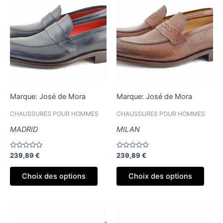
produit
produ
a
a
plusieurs
plusi
variations.
variat
Les
Les
options
optio
peuvent
peuv
être
être
Marque:
José de Mora
Marque:
José de Mora
choisies
chois
sur
sur
CHAUSSURES POUR HOMMES
CHAUSSURES POUR HOMMES
la
la
MADRID
MILAN
page
page
du
du
Note
Note
239,89
€
239,89
€
produit
produ
0
0
sur
sur
5
5
Choix des options
Choix des options
Ce
Ce