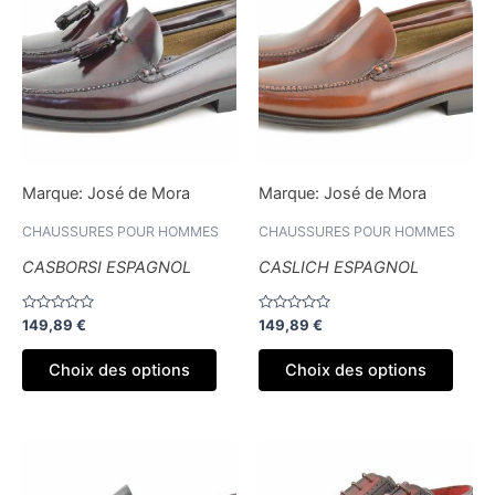
a
a
plusieurs
plusi
variations.
variat
Les
Les
options
optio
peuvent
peuv
être
être
Marque:
José de Mora
Marque:
José de Mora
choisies
chois
sur
sur
CHAUSSURES POUR HOMMES
CHAUSSURES POUR HOMMES
la
la
CASBORSI ESPAGNOL
CASLICH ESPAGNOL
page
page
du
du
Note
Note
149,89
€
149,89
€
produit
produ
0
0
sur
sur
5
5
Choix des options
Choix des options
Ce
Ce
produit
produ