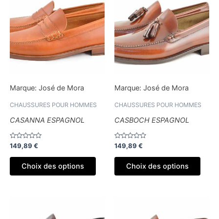
a
a
plusieurs
plusi
variations.
variat
Les
Les
options
optio
peuvent
peuv
être
être
Marque:
José de Mora
Marque:
José de Mora
choisies
chois
sur
sur
CHAUSSURES POUR HOMMES
CHAUSSURES POUR HOMMES
la
la
CASANNA ESPAGNOL
CASBOCH ESPAGNOL
page
page
du
du
Note
Note
149,89
€
149,89
€
produit
produ
0
0
sur
sur
5
5
Choix des options
Choix des options
Ce
Ce
produit
produ