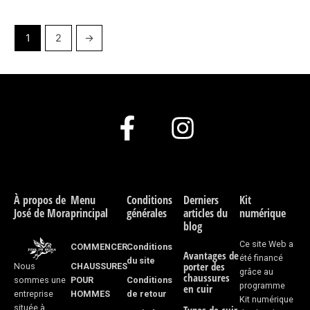
1
2
→
F
I
a
n
c
s
e
t
À propos de
Menu
Conditions
Derniers
Kit
José de Mora
principal
générales
articles du
numérique
b
a
blog
o
g
Ce site Web a
COMMENCER
Conditions
Avantages de
été financé
du site
porter des
CHAUSSURES
Nous
o
r
grâce au
chaussures
POUR
Conditions
sommes une
programme
en cuir
k
a
HOMMES
de retour
entreprise
Kit numérique
située à