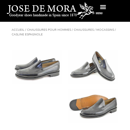
Passer
au
MENU
contenu
ACCUEIL
/
CHAUSSURES POUR HOMMES
/
CHAUSSURES
/
MOCASSINS
/
CASLINE ESPAGNOLE