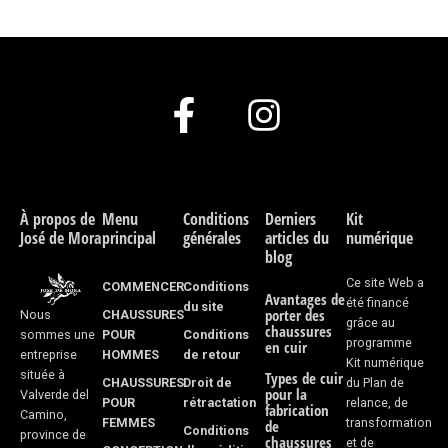
F
I
a
n
c
s
e
t
À propos de
Menu
Conditions
Derniers
Kit
José de Mora
principal
générales
articles du
numérique
b
a
blog
o
g
Ce site Web a
COMMENCER
Conditions
Avantages de
été financé
du site
porter des
CHAUSSURES
Nous
o
r
grâce au
chaussures
POUR
Conditions
sommes une
programme
en cuir
k
a
HOMMES
de retour
entreprise
Kit numérique
située à
Types de cuir
CHAUSSURES
Droit de
du Plan de
-
m
pour la
Valverde del
POUR
rétractation
relance, de
fabrication
Camino,
FEMMES
transformation
f
de
Conditions
province de
chaussures
et de