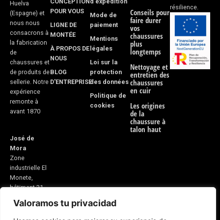
CONCEPTION
d'expédition
Huelva
résilience.
POUR VOUS
Conseils pour
(Espagne) et
Mode de
faire durer
nous nous
LIGNE DE
paiement
vos
consacrons à
MONTÉE
chaussures
Mentions
la fabrication
plus
À PROPOS DE
légales
longtemps
de
NOUS
Loi sur la
chaussures et
Nettoyage et
BLOG
protection
de produits de
entretien des
D'ENTREPRISE
des données
chaussures
sellerie. Notre
en cuir
expérience
Politique de
remonte à
Les origines
cookies
avant 1870
de la
chaussure à
talon haut
José de
Mora
Zone
industrielle El
Monete,
bâtiment 31
Valoramos tu privacidad
21600
Valverde del