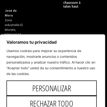
chaussure à
talon haut
José de
Mora
Zone
industrielle El
Monete,
bâtiment 31
Valoramos tu privacidad
21600
Valverde del
Usamos cookies para mejorar su experiencia de
Camino
navegación, mostrarle anuncios o contenidos
Huelva,
Espagne
personalizados y analizar nuestro tráfico. Al hacer clic en
E-mail:
“Aceptar todo” usted da su consentimiento a nuestro uso
5v@equitacionvalverde.com
de las cookies.
Service client:
959 553 546
PERSONALIZAR
RECHAZAR TODO
Droits d'auteur © 2025 José de
Mora