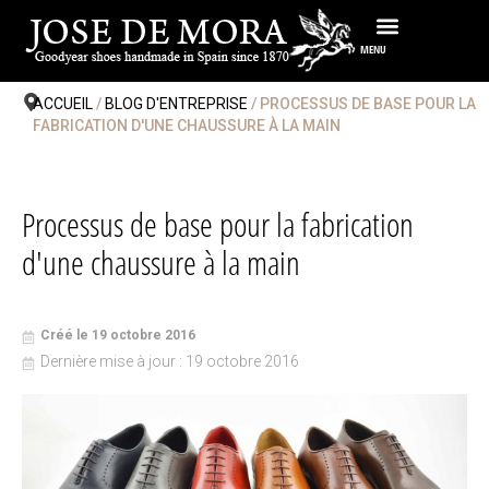
Passer
au
MENU
contenu
ACCUEIL
/
BLOG D'ENTREPRISE
/ PROCESSUS DE BASE POUR LA
FABRICATION D'UNE CHAUSSURE À LA MAIN
Processus de base pour la fabrication
d'une chaussure à la main
Créé le 19 octobre 2016
Dernière mise à jour : 19 octobre 2016