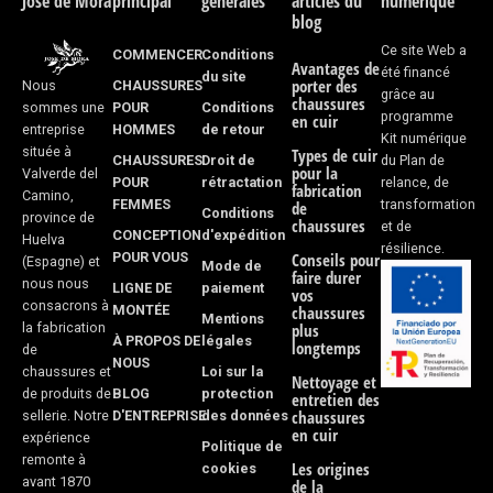
José de Mora
principal
générales
articles du
numérique
b
a
blog
o
g
Ce site Web a
COMMENCER
Conditions
Avantages de
été financé
du site
porter des
CHAUSSURES
Nous
o
r
grâce au
chaussures
POUR
Conditions
sommes une
programme
en cuir
k
a
HOMMES
de retour
entreprise
Kit numérique
située à
Types de cuir
CHAUSSURES
Droit de
du Plan de
-
m
pour la
Valverde del
POUR
rétractation
relance, de
fabrication
Camino,
FEMMES
transformation
f
de
Conditions
province de
chaussures
et de
CONCEPTION
d'expédition
Huelva
résilience.
POUR VOUS
Conseils pour
(Espagne) et
Mode de
faire durer
nous nous
LIGNE DE
paiement
vos
consacrons à
MONTÉE
chaussures
Mentions
la fabrication
plus
À PROPOS DE
légales
longtemps
de
NOUS
Loi sur la
chaussures et
Nettoyage et
BLOG
protection
de produits de
entretien des
D'ENTREPRISE
des données
chaussures
sellerie. Notre
en cuir
expérience
Politique de
remonte à
Les origines
cookies
avant 1870
de la