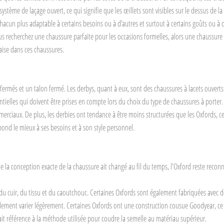
tème de laçage ouvert, ce qui signifie que les œillets sont visibles sur le dessus de la
acun plus adaptable à certains besoins ou à d’autres et surtout à certains goûts ou à d’au
ous recherchez une chaussure parfaite pour les occasions formelles, alors une chaussure
l'aise dans ces chaussures.
 fermés et un talon fermé. Les derbys, quant à eux, sont des chaussures à lacets ouvert
ssentielles qui doivent être prises en compte lors du choix du type de chaussures à por
erciaux. De plus, les derbies ont tendance à être moins structurées que les Oxfords, 
pond le mieux à ses besoins et à son style personnel.
ue la conception exacte de la chaussure ait changé au fil du temps, l'Oxford reste reco
du cuir, du tissu et du caoutchouc. Certaines Oxfords sont également fabriquées avec d
alement varier légèrement. Certaines Oxfords ont une construction cousue Goodyear, ce q
ait référence à la méthode utilisée pour coudre la semelle au matériau supérieur.