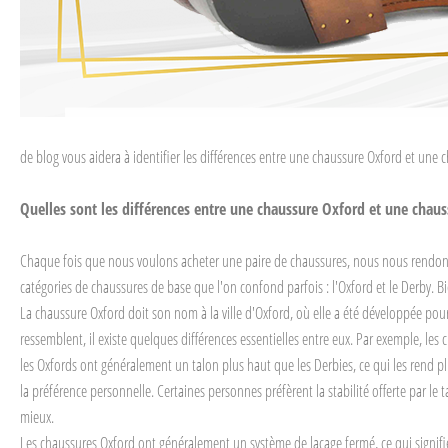
de blog vous aidera à identifier les différences entre une chaussure Oxford et une 
Quelles sont les différences entre une chaussure Oxford et une chaus
Chaque fois que nous voulons acheter une paire de chaussures, nous nous rendons co
catégories de chaussures de base que l'on confond parfois : l'Oxford et le Derby. B
La chaussure Oxford doit son nom à la ville d'Oxford, où elle a été développée pour 
ressemblent, il existe quelques différences essentielles entre eux. Par exemple, les 
les Oxfords ont généralement un talon plus haut que les Derbies, ce qui les rend p
la préférence personnelle. Certaines personnes préfèrent la stabilité offerte par l
mieux.
Les chaussures Oxford ont généralement un système de laçage fermé, ce qui signifie