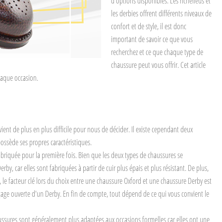
d'options disponibles. Les richelieus et
les derbies offrent différents niveaux de
confort et de style, il est donc
important de savoir ce que vous
recherchez et ce que chaque type de
chaussure peut vous offrir. Cet article
chaque occasion.
nt de plus en plus difficile pour nous de décider. Il existe cependant deux
possède ses propres caractéristiques.
fabriquée pour la première fois. Bien que les deux types de chaussures se
y, car elles sont fabriquées à partir de cuir plus épais et plus résistant. De plus,
 le facteur clé lors du choix entre une chaussure Oxford et une chaussure Derby est
laçage ouverte d'un Derby. En fin de compte, tout dépend de ce qui vous convient le
aussures sont généralement plus adaptées aux occasions formelles car elles ont une