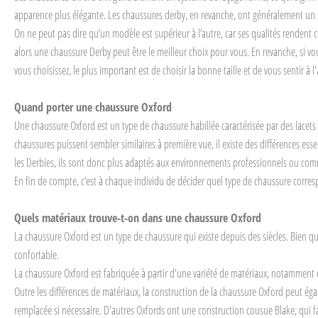
apparence plus élégante. Les chaussures derby, en revanche, ont généralement un sys
On ne peut pas dire qu’un modèle est supérieur à l’autre, car ses qualités rendent ch
alors une chaussure Derby peut être le meilleur choix pour vous. En revanche, si v
vous choisissez, le plus important est de choisir la bonne taille et de vous sentir à 
Quand porter une chaussure Oxford
Une chaussure Oxford est un type de chaussure habillée caractérisée par des lacets
chaussures puissent sembler similaires à première vue, il existe des différences e
les Derbies, ils sont donc plus adaptés aux environnements professionnels ou comm
En fin de compte, c’est à chaque individu de décider quel type de chaussure corres
Quels matériaux trouve-t-on dans une chaussure Oxford
La chaussure Oxford est un type de chaussure qui existe depuis des siècles. Bien q
confortable.
La chaussure Oxford est fabriquée à partir d'une variété de matériaux, notamment 
Outre les différences de matériaux, la construction de la chaussure Oxford peut ég
remplacée si nécessaire. D'autres Oxfords ont une construction cousue Blake, qui f