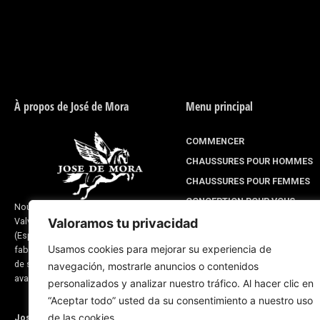
À propos de José de Mora
Menu principal
COMMENCER
CHAUSSURES POUR HOMMES
CHAUSSURES POUR FEMMES
CONCEPTION POUR VOUS
Nous sommes une entreprise située à
Valverde del Camino, province de Huelva
Valoramos tu privacidad
LIGNE DE MONTÉE
(Espagne) et nous nous consacrons à la
À PROPOS DE NOUS
Usamos cookies para mejorar su experiencia de
fabrication de chaussures et de produits
BLOG D'ENTREPRISE
de sellerie. Notre expérience remonte à
navegación, mostrarle anuncios o contenidos
avant 1870
personalizados y analizar nuestro tráfico. Al hacer clic en
“Aceptar todo” usted da su consentimiento a nuestro uso
de las cookies.
José de Mora