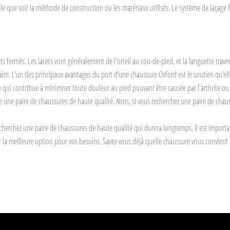
le que soit la méthode de construction ou les matériaux utilisés. Le système de laçage 
s fermés. Les lacets vont généralement de l'orteil au cou-de-pied, et la languette trav
im. L’un des principaux avantages du port d’une chaussure Oxford est le soutien qu’elle
e qui contribue à minimiser toute douleur au pied pouvant être causée par l'arthrite o
 une paire de chaussures de haute qualité. Alors, si vous recherchez une paire de chaus
echerchez une paire de chaussures de haute qualité qui durera longtemps, il est important
er la meilleure option pour vos besoins. Savez-vous déjà quelle chaussure vous convient 