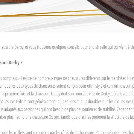
chaussure Derby, et vous trouverez quelques conseils pour choisir celle qui convient à 
sure Derby ?
mpte qu'il existe de nombreux types de chaussures différents sur le marché et il devie
ien que les deux types de chaussures soient conçus pour offrir style et confort, chacun 
la première fois, et la chaussure Derby doit son nom à la ville de Derby, où elle a été 
chaussures Oxford sont généralement plus solides et plus durables que les chaussures Derb
lus adaptés aux personnes qui ont besoin de plus de soutien et de stabilité. Cependant,
e talon plus haut d'une chaussure Oxford, tandis que d'autres préfèrent la structure de 
 que les œillets sont recouverts par les côtés de la chaussure. Par conséquent, ces ch