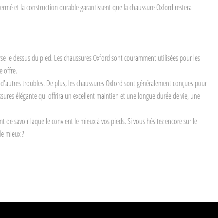
fermé et la construction durable garantissent que la chaussure Oxford restera
erse le dessus du pied. Les chaussures Oxford sont couramment utilisées pour les
 offre.
u d'autres troubles. De plus, les chaussures Oxford sont généralement conçues pour
sures élégante qui offrira un excellent maintien et une longue durée de vie, une
 de savoir laquelle convient le mieux à vos pieds. Si vous hésitez encore sur le
le mieux ?