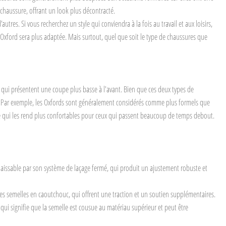
 chaussure, offrant un look plus décontracté.
tres. Si vous recherchez un style qui conviendra à la fois au travail et aux loisirs,
 Oxford sera plus adaptée. Mais surtout, quel que soit le type de chaussures que
s qui présentent une coupe plus basse à l'avant. Bien que ces deux types de
ter. Par exemple, les Oxfords sont généralement considérés comme plus formels que
ce qui les rend plus confortables pour ceux qui passent beaucoup de temps debout.
nnaissable par son système de laçage fermé, qui produit un ajustement robuste et
es semelles en caoutchouc, qui offrent une traction et un soutien supplémentaires.
ui signifie que la semelle est cousue au matériau supérieur et peut être