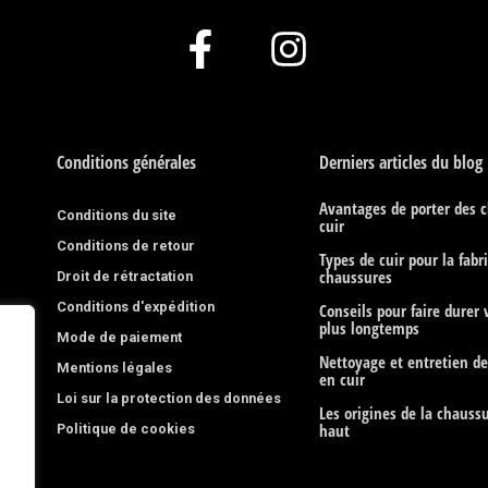
F
I
a
n
c
s
e
t
Conditions générales
Derniers articles du blog
b
a
Avantages de porter des 
Conditions du site
cuir
o
g
Conditions de retour
Types de cuir pour la fabr
o
r
chaussures
Droit de rétractation
Conditions d'expédition
k
a
Conseils pour faire durer
plus longtemps
Mode de paiement
-
m
Nettoyage et entretien d
Mentions légales
en cuir
f
Loi sur la protection des données
Les origines de la chaussu
Politique de cookies
haut