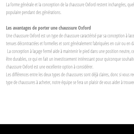
La forme générale et la conception de la chaussure Oxford restent inchangées, quel
populaire pendant des générations.
Les avantages de porter une chaussure Oxford
Une chaussure Oxford est un type de chaussure caractérisé par sa conception à lacet
tenues décontractées et formelles et sont généralement fabriquées en cuir ou en da
La conception à laçage fermé aide à maintenir le pied dans une position neutre, c
être durables, ce qui en fait un investissement intéressant pour quiconque souhaite
chaussure Oxford est une excellente option à considérer.
Les différences entre les deux types de chaussures sont déjà claires, donc si vous r
type de chaussures à acheter, notre équipe se fera un plaisir de vous aider à trouv