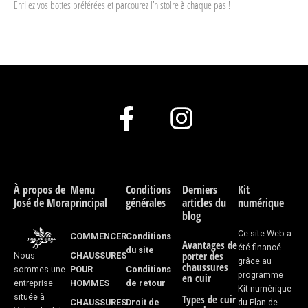
Enfilez vos bottes préférées et parcourez l’histoire à chaque pas !
F
I
a
n
c
s
e
t
À propos de
Menu
Conditions
Derniers
Kit
José de Mora
principal
générales
articles du
numérique
b
a
blog
o
g
Ce site Web a
COMMENCER
Conditions
Avantages de
été financé
du site
porter des
CHAUSSURES
Nous
o
r
grâce au
chaussures
POUR
Conditions
sommes une
programme
en cuir
k
a
HOMMES
de retour
entreprise
Kit numérique
située à
Types de cuir
CHAUSSURES
Droit de
du Plan de