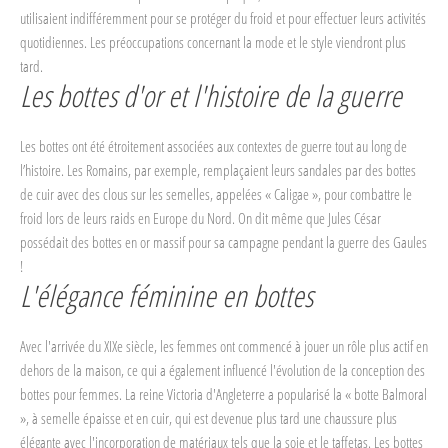
utilisaient indifféremment pour se protéger du froid et pour effectuer leurs activités
quotidiennes. Les préoccupations concernant la mode et le style viendront plus
tard.
Les bottes d'or et l'histoire de la guerre
Les bottes ont été étroitement associées aux contextes de guerre tout au long de
l’histoire. Les Romains, par exemple, remplaçaient leurs sandales par des bottes
de cuir avec des clous sur les semelles, appelées « Caligae », pour combattre le
froid lors de leurs raids en Europe du Nord. On dit même que Jules César
possédait des bottes en or massif pour sa campagne pendant la guerre des Gaules
!
L'élégance féminine en bottes
Avec l'arrivée du XIXe siècle, les femmes ont commencé à jouer un rôle plus actif en
dehors de la maison, ce qui a également influencé l'évolution de la conception des
bottes pour femmes. La reine Victoria d'Angleterre a popularisé la « botte Balmoral
», à semelle épaisse et en cuir, qui est devenue plus tard une chaussure plus
élégante avec l'incorporation de matériaux tels que la soie et le taffetas. Les bottes