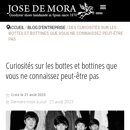
Passer
au
MENU
contenu
ACCUEIL
/
BLOG D'ENTREPRISE
/ DES CURIOSITÉS SUR LES
BOTTES ET BOTTINES QUE VOUS NE CONNAISSEZ PEUT-ÊTRE
PAS
Curiosités sur les bottes et bottines que
vous ne connaissez peut-être pas
Créé le 21 août 2023
Dernière mise à jour : 21 août 2023