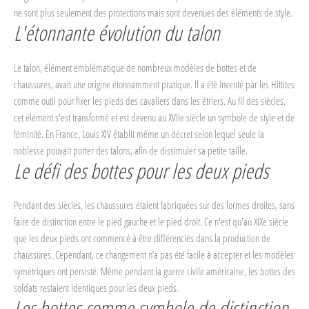
ne sont plus seulement des protections mais sont devenues des éléments de style.
L'étonnante évolution du talon
Le talon, élément emblématique de nombreux modèles de bottes et de
chaussures, avait une origine étonnamment pratique. Il a été inventé par les Hittites
comme outil pour fixer les pieds des cavaliers dans les étriers. Au fil des siècles,
cet élément s'est transformé et est devenu au XVIIe siècle un symbole de style et de
féminité. En France, Louis XIV établit même un décret selon lequel seule la
noblesse pouvait porter des talons, afin de dissimuler sa petite taille.
Le défi des bottes pour les deux pieds
Pendant des siècles, les chaussures étaient fabriquées sur des formes droites, sans
faire de distinction entre le pied gauche et le pied droit. Ce n'est qu'au XIXe siècle
que les deux pieds ont commencé à être différenciés dans la production de
chaussures. Cependant, ce changement n’a pas été facile à accepter et les modèles
symétriques ont persisté. Même pendant la guerre civile américaine, les bottes des
soldats restaient identiques pour les deux pieds.
Les bottes comme symbole de distinction