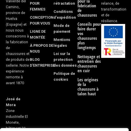
-
m
pour la
Valverde del
POUR
rétractation
relance, de
fabrication
Camino,
FEMMES
transformation
f
de
Conditions
province de
chaussures
et de
CONCEPTION
d'expédition
Huelva
résilience.
POUR VOUS
Conseils pour
(Espagne) et
Mode de
faire durer
nous nous
LIGNE DE
paiement
vos
consacrons à
MONTÉE
chaussures
Mentions
la fabrication
plus
À PROPOS DE
légales
longtemps
de
NOUS
Loi sur la
chaussures et
Nettoyage et
BLOG
protection
de produits de
entretien des
D'ENTREPRISE
des données
chaussures
sellerie. Notre
en cuir
expérience
Politique de
remonte à
Les origines
cookies
avant 1870
de la
chaussure à
talon haut
José de
Mora
Zone
industrielle El
Monete,
bâtiment 31