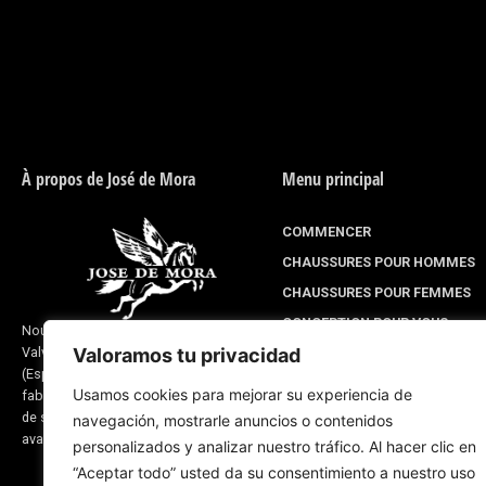
À propos de José de Mora
Menu principal
COMMENCER
CHAUSSURES POUR HOMMES
CHAUSSURES POUR FEMMES
CONCEPTION POUR VOUS
Nous sommes une entreprise située à
Valoramos tu privacidad
Valverde del Camino, province de Huelva
LIGNE DE MONTÉE
(Espagne) et nous nous consacrons à la
À PROPOS DE NOUS
Usamos cookies para mejorar su experiencia de
fabrication de chaussures et de produits
BLOG D'ENTREPRISE
de sellerie. Notre expérience remonte à
navegación, mostrarle anuncios o contenidos
avant 1870
personalizados y analizar nuestro tráfico. Al hacer clic en
“Aceptar todo” usted da su consentimiento a nuestro uso