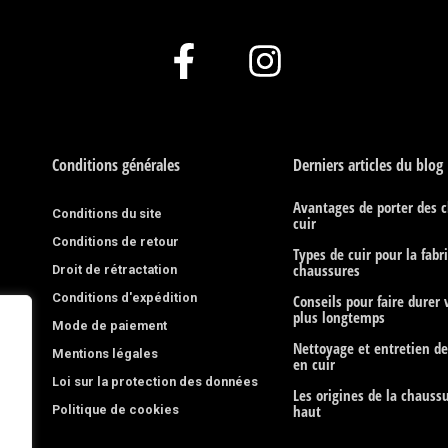
F
I
a
n
c
s
e
t
Conditions générales
Derniers articles du blog
b
a
Avantages de porter des 
Conditions du site
cuir
o
g
Conditions de retour
Types de cuir pour la fabr
o
r
chaussures
Droit de rétractation
Conditions d'expédition
k
a
Conseils pour faire durer
plus longtemps
Mode de paiement
-
m
Nettoyage et entretien d
Mentions légales
en cuir
f
Loi sur la protection des données
Les origines de la chaussu
Politique de cookies
haut