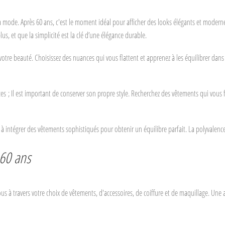
s la mode. Après 60 ans, c'est le moment idéal pour afficher des looks élégants et moder
us, et que la simplicité est la clé d’une élégance durable.
tre beauté. Choisissez des nuances qui vous flattent et apprenez à les équilibrer dans v
s ; Il est important de conserver son propre style. Recherchez des vêtements qui vous fon
as à intégrer des vêtements sophistiqués pour obtenir un équilibre parfait. La polyvale
 60 ans
us à travers votre choix de vêtements, d'accessoires, de coiffure et de maquillage. Une a