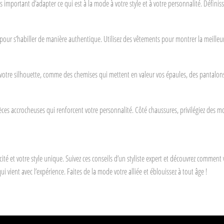
s important d’adapter ce qui est à la mode à votre style et à votre personnalité. Définiss
iel pour s’habiller de manière authentique. Utilisez des vêtements pour montrer la meill
votre silhouette, comme des chemises qui mettent en valeur vos épaules, des pantalons 
pièces accrocheuses qui renforcent votre personnalité. Côté chaussures, privilégiez des 
é et votre style unique. Suivez ces conseils d’un styliste expert et découvrez comment v
i vient avec l’expérience. Faites de la mode votre alliée et éblouissez à tout âge !