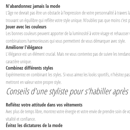
N'abandonnez jamais la mode
L’âge ne devrait pas être un obstacle à l’expression de votre personnalité à traver
trouvant un équilibre qui reflète votre style unique. N’oubliez pas que moins c’est pl
Jouer avec les couleurs
Les bonnes couleurs peuvent apporter de la luminosité à votre visage et rehausser vo
combinaisons harmonieuses qui vous permettent de vous démarquer avec style.
Améliorer l'élégance
L'élégance est un élément crucial. Mais ne vous contentez pas de suivre les tendance
caractère unique.
Combinez différents styles
Expérimentez en combinant les styles. Si vous aimez les looks sportifs, n'hésitez p
mettront en valeur votre propre style.
Conseils d'une styliste pour s'habiller après
Reflétez votre attitude dans vos vêtements
Avec plus de temps libre, montrez votre énergie et votre envie de prendre soin de vo
vitalité et confiance.
Évitez les dictatures de la mode