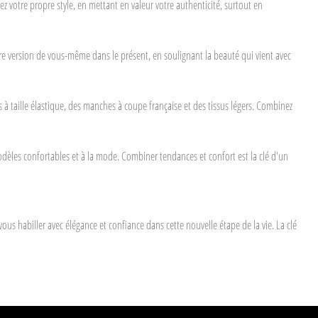
ez votre propre style, en mettant en valeur votre authenticité, surtout en
eure version de vous-même dans le présent, en soulignant la beauté qui vient avec
à taille élastique, des manches à coupe française et des tissus légers. Combinez
modèles confortables et à la mode. Combiner tendances et confort est la clé d'un
ous habiller avec élégance et confiance dans cette nouvelle étape de la vie. La clé