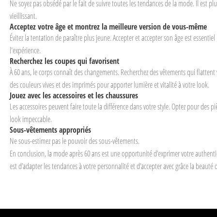
Ne soyez pas obsédé par le fait de suivre toutes les tendances de la mode. Il est plu
vieillissant.
Acceptez votre âge et montrez la meilleure version de vous-même
Évitez la tentation de paraître plus jeune. Accepter et accepter son âge est essent
l'expérience.
Recherchez les coupes qui favorisent
À 60 ans, le corps connaît des changements. Recherchez des vêtements qui flattent 
des couleurs vives et des imprimés pour apporter lumière et vitalité à votre look.
Jouez avec les accessoires et les chaussures
Les accessoires peuvent faire toute la différence dans votre style. Optez pour des 
look impeccable.
Sous-vêtements appropriés
Ne sous-estimez pas le pouvoir des sous-vêtements.
En conclusion, la mode après 60 ans est une opportunité d’exprimer votre authenticit
est d’adapter les tendances à votre personnalité et d’accepter avec grâce la beauté qu