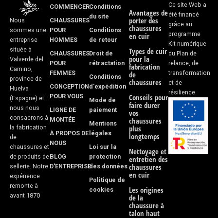
o
g
Ce site Web a
COMMENCER
Conditions
Avantages de
été financé
du site
porter des
CHAUSSURES
Nous
o
r
grâce au
chaussures
POUR
Conditions
sommes une
programme
en cuir
k
a
HOMMES
de retour
entreprise
Kit numérique
située à
Types de cuir
CHAUSSURES
Droit de
du Plan de
-
m
pour la
Valverde del
POUR
rétractation
relance, de
fabrication
Camino,
FEMMES
transformation
f
de
Conditions
province de
chaussures
et de
CONCEPTION
d'expédition
Huelva
résilience.
POUR VOUS
Conseils pour
(Espagne) et
Mode de
faire durer
nous nous
LIGNE DE
paiement
vos
consacrons à
MONTÉE
chaussures
Mentions
la fabrication
plus
À PROPOS DE
légales
longtemps
de
NOUS
Loi sur la
chaussures et
Nettoyage et
BLOG
protection
de produits de
entretien des
D'ENTREPRISE
des données
chaussures
sellerie. Notre
en cuir
expérience
Politique de
remonte à
Les origines
cookies
avant 1870
de la
chaussure à
talon haut