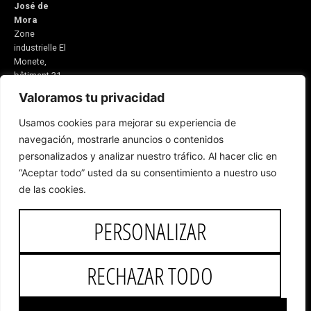
José de
Mora
Zone
industrielle El
Monete,
bâtiment 31
Valoramos tu privacidad
21600
Valverde del
Usamos cookies para mejorar su experiencia de
Camino
navegación, mostrarle anuncios o contenidos
Huelva,
personalizados y analizar nuestro tráfico. Al hacer clic en
Espagne
E-mail:
“Aceptar todo” usted da su consentimiento a nuestro uso
5v@equitacionvalverde.com
de las cookies.
Service client:
959 553 546
PERSONALIZAR
RECHAZAR TODO
Droits d'auteur © 2025 José de
Mora
Développement Web,