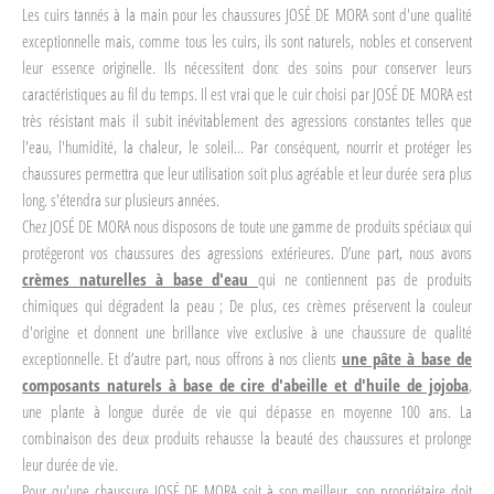
Les cuirs tannés à la main pour les chaussures JOSÉ DE MORA sont d'une qualité
exceptionnelle mais, comme tous les cuirs, ils sont naturels, nobles et conservent
leur essence originelle. Ils nécessitent donc des soins pour conserver leurs
caractéristiques au fil du temps. Il est vrai que le cuir choisi par JOSÉ DE MORA est
très résistant mais il subit inévitablement des agressions constantes telles que
l'eau, l'humidité, la chaleur, le soleil... Par conséquent, nourrir et protéger les
chaussures permettra que leur utilisation soit plus agréable et leur durée sera plus
long. s'étendra sur plusieurs années.
Chez JOSÉ DE MORA nous disposons de toute une gamme de produits spéciaux qui
protégeront vos chaussures des agressions extérieures. D’une part, nous avons
crèmes naturelles à base d'eau
qui ne contiennent pas de produits
chimiques qui dégradent la peau ; De plus, ces crèmes préservent la couleur
d'origine et donnent une brillance vive exclusive à une chaussure de qualité
exceptionnelle. Et d’autre part, nous offrons à nos clients
une pâte à base de
composants naturels à base de cire d'abeille et d'huile de jojoba
,
une plante à longue durée de vie qui dépasse en moyenne 100 ans. La
combinaison des deux produits rehausse la beauté des chaussures et prolonge
leur durée de vie.
Pour qu'une chaussure JOSÉ DE MORA soit à son meilleur, son propriétaire doit