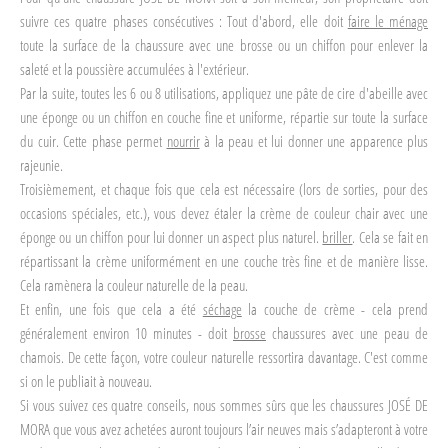
suivre ces quatre phases consécutives : Tout d'abord, elle doit
faire le ménage
toute la surface de la chaussure avec une brosse ou un chiffon pour enlever la
saleté et la poussière accumulées à l'extérieur.
Par la suite, toutes les 6 ou 8 utilisations, appliquez une pâte de cire d'abeille avec
une éponge ou un chiffon en couche fine et uniforme, répartie sur toute la surface
du cuir. Cette phase permet
nourrir
à la peau et lui donner une apparence plus
rajeunie.
Troisièmement, et chaque fois que cela est nécessaire (lors de sorties, pour des
occasions spéciales, etc.), vous devez étaler la crème de couleur chair avec une
éponge ou un chiffon pour lui donner un aspect plus naturel.
briller
. Cela se fait en
répartissant la crème uniformément en une couche très fine et de manière lisse.
Cela ramènera la couleur naturelle de la peau.
Et enfin, une fois que cela a été
séchage
la couche de crème - cela prend
généralement environ 10 minutes - doit
brosse
chaussures avec une peau de
chamois. De cette façon, votre couleur naturelle ressortira davantage. C'est comme
si on le publiait à nouveau.
Si vous suivez ces quatre conseils, nous sommes sûrs que les chaussures JOSÉ DE
MORA que vous avez achetées auront toujours l’air neuves mais s’adapteront à votre